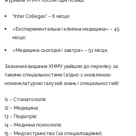
журнали ХНМУ посіли гідні позиції:
“Inter Collegas” – 6 місце;
«Експериментальна і клінічна медицина» – 45
місце;
«Медицина сьогодні і завтра» – 51 місце.
Зазначені видання ХНМУ увійшли до переліку за
такими спеціальностями (згідно з оновленою
номенклатурою галузей знань і спеціальностей):
I1 – Стоматологія;
I2 – Медицина;
I3 – Педіатрія;
I4 – Медична психологія;
I5 – Медсестринство (за спеціалізаціями);