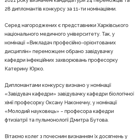
2021 року визначені кандидатури 24 переможців та
28 дипломантів конкурсу за 11-ти номінаціями.
Серед нагороджених є представники Харківського
національного медичного університету. Так, у
номінації «Викладач професійно-орієнтованих
дисциплін» переможцем обрано завідувачку
кафедри інфекційних захворювань професорку
Катерину Юрко.
Дипломантами конкурсу визнано у номінації
«Завідувач кафедри» завідувачку кафедри біологічної
хімії професорку Оксану Наконечну, у номінації
«Молодий науковець» – професора кафедри
фтизіатрії та пульмонології Дмитра Бутова.
Вітаємо колег з почесним визнанням їх досягнень у