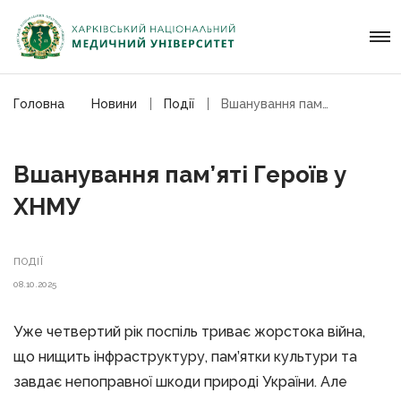
Головна
Новини
Події
Вшанування пам’яті Героїв у ХНМУ
Вшанування пам’яті Героїв у
ХНМУ
ПОДІЇ
08.10.2025
Уже четвертий рік поспіль триває жорстока війна,
що нищить інфраструктуру, пам’ятки культури та
завдає непоправної шкоди природі України. Але