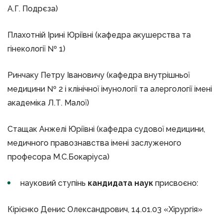
А.Г. Подрєза)
Плахотній Ірині Юріївні (кафедра акушерства та
гінекології № 1)
Ринчаку Петру Івановичу (кафедра внутрішньої
медицини № 2 і клінічної імунології та алергології імені
академіка Л.Т. Малої)
Стащак Анжелі Юріївні (кафедра судової медицини,
медичного правознавства імені заслуженого
професора М.С.Бокаріуса)
науковий ступінь
кандидата наук
присвоєно:
Кірієнко Денис Олександрович, 14.01.03 «Хірургія»