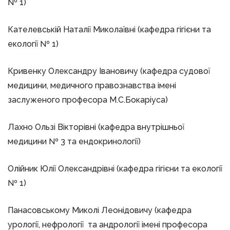
№ 1)
Кателевській Наталії Миколаївні (кафедра гігієни та
екології № 1)
Кривенку Олександру Івановичу (кафедра судової
медицини, медичного правознавства імені
заслуженого професора М.С.Бокаріуса)
Лахно Ользі Вікторівні (кафедра внутрішньої
медицини № 3 та ендокринології)
Олійник Юлії Олександрівні (кафедра гігієни та екології
№ 1)
Панасовському Миколі Леонідовичу (кафедра
урології, нефрології та андрології імені професора