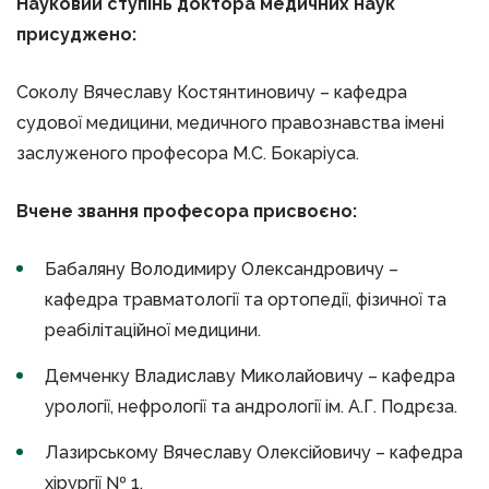
Науковий ступінь доктора медичних наук
присуджено:
Соколу Вячеславу Костянтиновичу – кафедра
судової медицини, медичного правознавства імені
заслуженого професора М.С. Бокаріуса.
Вчене звання професора присвоєно:
Бабаляну Володимиру Олександровичу –
кафедра травматології та ортопедії, фізичної та
реабілітаційної медицини.
Демченку Владиславу Миколайовичу – кафедра
урології, нефрології та андрології ім. А.Г. Подрєза.
Лазирському Вячеславу Олексійовичу – кафедра
хірургії № 1.