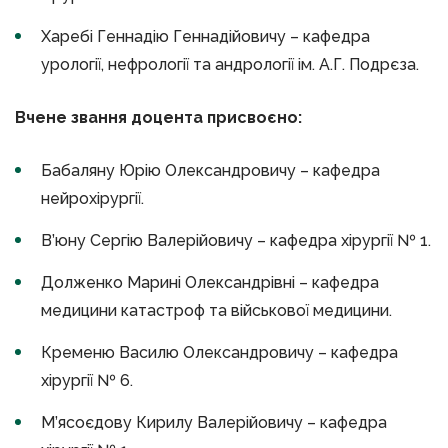
Харебі Геннадію Геннадійовичу – кафедра
урології, нефрології та андрології ім. А.Г. Подрєза.
Вчене звання доцента присвоєно:
Бабаляну Юрію Олександровичу – кафедра
нейрохірургії.
В’юну Сергію Валерійовичу – кафедра хірургії № 1.
Долженко Марині Олександрівні – кафедра
медицини катастроф та військової медицини.
Кременю Василю Олександровичу – кафедра
хірургії № 6.
М’ясоєдову Кирилу Валерійовичу – кафедра