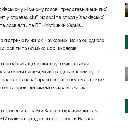
івському міському голові, представниками якої
у справах сім’ї, молоді та спорту Харківської
та дозвілля» та ПП «Успішний Харків».
та підтримати жінок-науковиць. Вона об’єднала
ої освіти та близько 600 школярів.
Він наголосив, що жінки-науковиці завжди
ся кожним вишем, який представлений тут, і
о надію, що незабаром настане перемога, і вже
ові та проводитимемо яскраві свята», –
иток освіти та науки Харкова кращим жінкам-
ХНМУ були нагороджені професорки Наталя