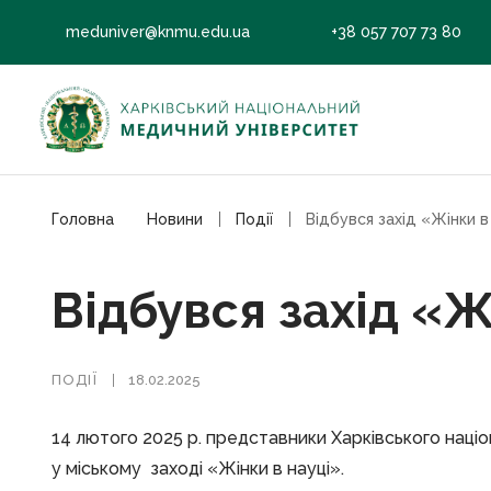
meduniver@knmu.edu.ua
+38 057 707 73 80
Головна
Новини
Події
Відбувся захід «Жінки в
Відбувся захід «Ж
ПОДІЇ
18.02.2025
14 лютого 2025 р. представники Харківського наці
у міському заході «Жінки в науці».