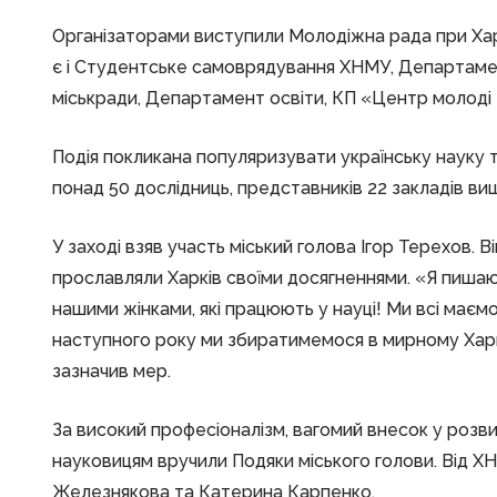
Організаторами виступили Молодіжна рада при Харк
є і Студентське самоврядування ХНМУ, Департамент 
міськради, Департамент освіти, КП «Центр молоді 
Подія покликана популяризувати українську науку 
понад 50 дослідниць, представників 22 закладів вищ
У заході взяв участь міський голова Ігор Терехов. 
прославляли Харків своїми досягненнями. «Я пишаю
нашими жінками, які працюють у науці! Ми всі маєм
наступного року ми збиратимемося в мирному Харк
зазначив мер.
За високий професіоналізм, вагомий внесок у розв
науковицям вручили Подяки міського голови. Від 
Железнякова та Катерина Карпенко.