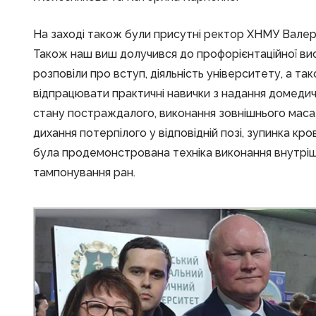
На заході також були присутні ректор ХНМУ Валері
Також наш виш долучився до профорієнтаційної ви
розповіли про вступ, діяльність університету, а 
відпрацювати практичні навички з надання домедич
стану постраждалого, виконання зовнішнього маса
дихання потерпілого у відповідній позі, зупинка кро
була продемонстрована техніка виконання внутрішн
тампонування ран.