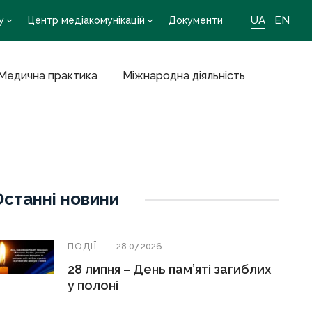
UA
EN
у
Центр медіакомунікацій
Документи
Медична практика
Міжнародна діяльність
Останні новини
ПОДІЇ
28.07.2026
28 липня – День пам’яті загиблих
у полоні