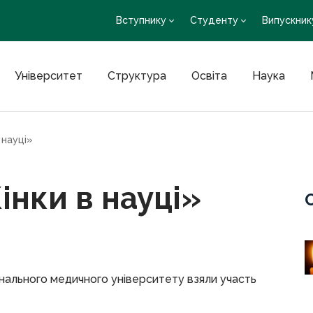
Вступнику
Студенту
Випускник
Університет
Структура
Освіта
Наука
 науці»
інки в науці»
онального медичного університету взяли участь