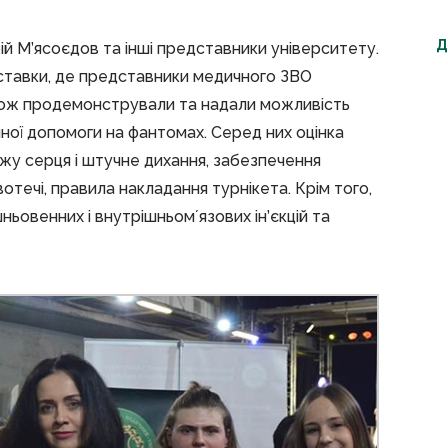
Д
й М’ясоєдов та інші представники університету.
ставки, де представники медичного ЗВО
також продемонстрували та надали можливість
ної допомоги на фантомах. Серед них оцінка
жу серця і штучне дихання, забезпечення
вотечі, правила накладання турнікета. Крім того,
ьовенних і внутрішньомʼязових ін’єкцій та