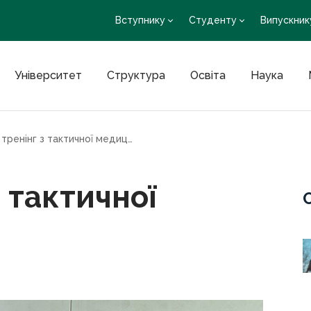
Вступнику
Студенту
Випускник
Університет
Структура
Освіта
Наука
Відбувся тренінг з тактичної медицини
з тактичної