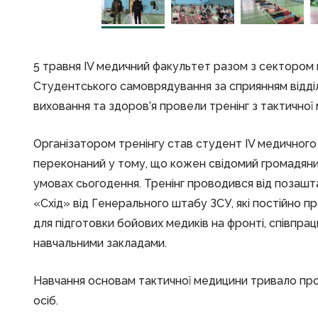
5 травня IV медичний факультет разом з сектором
Студентського самоврядування за сприянням відді
виховання та здоров’я провели тренінг з тактичної
Організатором тренінгу став студент IV медичног
переконаний у тому, що кожен свідомий громадяни
умовах сьогодення. Тренінг проводився від позаш
«Схід» від Генерального штабу ЗСУ, які постійно п
для підготовки бойових медиків на фронті, співпра
навчальними закладами.
Навчання основам тактичної медицини тривало протя
осіб.