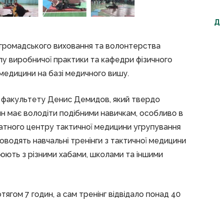
Д
 громадського виховання та волонтерства
лу виробничої практики та кафедри фізичного
 медицини на базі медичного вишу.
о факультету Денис Демидов, який твердо
н має володіти подібними навичкам, особливо в
татного центру тактичної медицини угрупування
роводять навчальні тренінги з тактичної медицини
цюють з різними хабами, школами та іншими
гом 7 годин, а сам тренінг відвідало понад 40