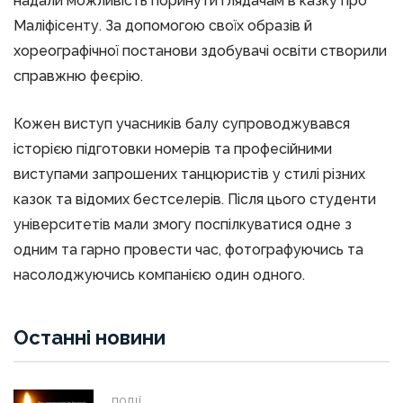
надали можливість поринути глядачам в казку про
Маліфісенту. За допомогою своїх образів й
хореографічної постанови здобувачі освіти створили
справжню феєрію.
Кожен виступ учасників балу супроводжувався
історією підготовки номерів та професійними
виступами запрошених танцюристів у стилі різних
казок та відомих бестселерів. Після цього студенти
університетів мали змогу поспілкуватися одне з
одним та гарно провести час, фотографуючись та
насолоджуючись компанією один одного.
Останні новини
ПОДІЇ