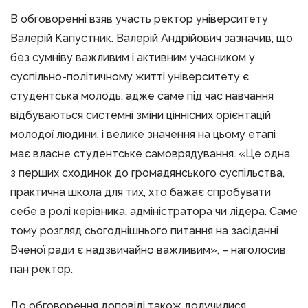
В обговоренні взяв участь ректор університету
Валерій Капустник. Валерій Андрійович зазначив, що
без сумніву важливим і активним учасником у
суспільно-політичному житті університету є
студентська молодь, адже саме під час навчання
відбуваються системні зміни ціннісних орієнтацій
молодої людини, і велике значення на цьому етапі
має власне студентське самоврядування. «Це одна
з перших сходинок до громадянського суспільства,
практична школа для тих, хто бажає спробувати
себе в ролі керівника, адміністратора чи лідера. Саме
тому розгляд сьогоднішнього питання на засіданні
Вченої ради є надзвичайно важливим», – наголосив
пан ректор.
До обговорення доповіді також долучилися