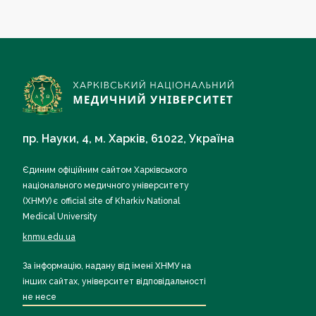
пр. Науки, 4, м. Харків, 61022, Україна
Єдиним офіційним сайтом Харківського
національного медичного університету
(ХНМУ) є official site of Kharkiv National
Medical University
knmu.edu.ua
За інформацію, надану від імені ХНМУ на
інших сайтах, університет відповідальності
не несе