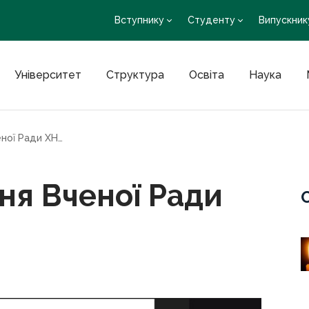
Вступнику
Студенту
Випускник
Університет
Структура
Освіта
Наука
Відбулося засідання Вченої Ради ХНМУ
ня Вченої Ради