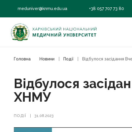
meduniver@knmu.edu.ua
+38 057 707 73 80
Головна
Новини
Події
Відбулося засідан
ХНМУ
ПОДІЇ
31.08.2023