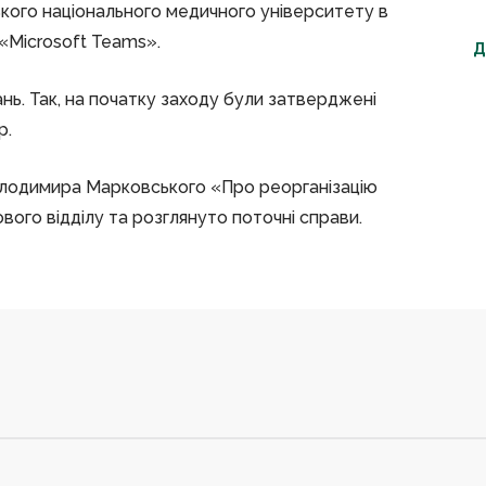
ького національного медичного університету в
«Microsoft Teams».
Д
нь. Так, на початку заходу були затверджені
р.
Володимира Марковського «Про реорганізацію
ого відділу та розглянуто поточні справи.