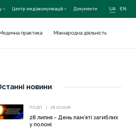
UA
EN
у
Центр медіакомунікацій
Документи
Медична практика
Міжнародна діяльність
Останні новини
ПОДІЇ
28.07.2026
28 липня – День пам’яті загиблих
у полоні