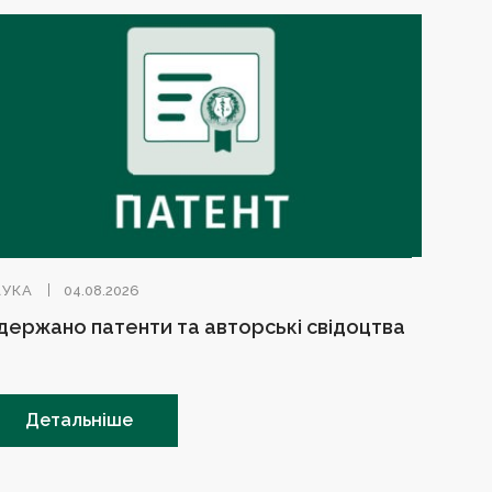
АУКА
04.08.2026
держано патенти та авторські свідоцтва
Детальніше