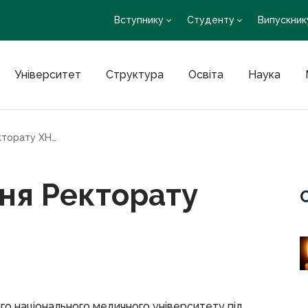
Вступнику
Студенту
Випускник
Університет
Структура
Освіта
Наука
Відбулося засідання Ректорату ХНМУ
ння Ректорату
ого національного медичного університету під