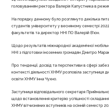
головуванням ректора Валерія Капустника в режимі
На порядку денному було розглянуто декілька питан
студентів університету у весняному семестрі 202
факультетів та директор ННІ ПО Валерій В’юн.
Щодо результатів міжнародної академічної мобільн
ННІ з підготовки іноземних громадян Дмитро Мар
Про тенденції, досвід та перспективи в сфері забез
контексті діяльності ХНМУ розповіла заступниця д
освіти ХНМУ Інна Чухно.
Заступниця відповідального секретаря Приймальної
щодо встановлення критерію успішності складання
ХНМУ вітчизняних вступників на осінній семестр 20