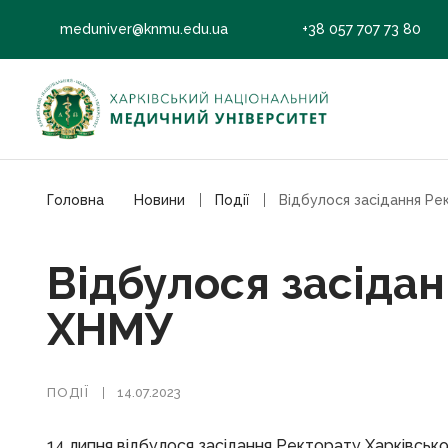
meduniver@knmu.edu.ua
+38 057 707 73 80
Головна
Новини
Події
Відбулося засіда
ХНМУ
ПОДІЇ
14.07.2023
14 липня відбулося засідання Ректорату Харківськ