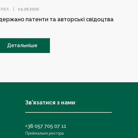
АУКА
04.08.2026
держано патенти та авторські свідоцтва
Детальніше
Зв’язатися з нами
+38 057 705 07 11
Приймальня ректора