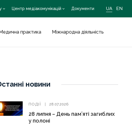
UA
EN
у
Центр медіакомунікацій
Документи
Медична практика
Міжнародна діяльність
Останні новини
ПОДІЇ
28.07.2026
28 липня – День пам’яті загиблих
у полоні