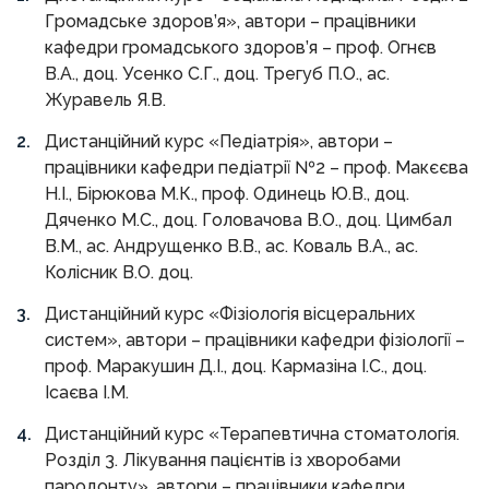
Громадське здоров’я», автори – працівники
кафедри громадського здоров’я – проф. Огнєв
В.А., доц. Усенко С.Г., доц. Трегуб П.О., ас.
Журавель Я.В.
Дистанційний курс «Педіатрія», автори –
працівники кафедри педіатрії №2 – проф. Макєєва
Н.І., Бірюкова М.К., проф. Одинець Ю.В., доц.
Дяченко М.С., доц. Головачова В.О., доц. Цимбал
В.М., ас. Андрущенко В.В., ас. Коваль В.А., ас.
Колісник В.О. доц.
Дистанційний курс «Фізіологія вісцеральних
систем», автори – працівники кафедри фізіології –
проф. Маракушин Д.І., доц. Кармазіна І.С., доц.
Ісаєва І.М.
Дистанційний курс «Терапевтична стоматологія.
Розділ 3. Лікування пацієнтів із хворобами
пародонту», автори – працівники кафедри