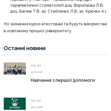
терапевтичної стоматології доц. Воропаєва Л.В.,
доц. Баглик Т.В., ас. Стебленко Л.В., ас. Крючко А.І.
Усі зазначені курси атестовані та будуть використані
в освітньому процесі університету.
Останні новини
ННІ ЯО
15.06.2026
Навчання з першої допомоги
ННІ ЯО
28.05.2026