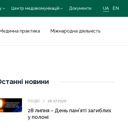
UA
EN
у
Центр медіакомунікацій
Документи
Медична практика
Міжнародна діяльність
Останні новини
ПОДІЇ
28.07.2026
28 липня – День пам’яті загиблих
у полоні