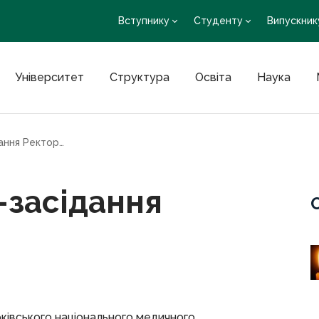
Вступнику
Студенту
Випускник
Університет
Структура
Освіта
Наука
Відбулося онлайн-засідання Ректорату ХНМУ
-засідання
рківського національного медичного