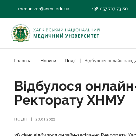
meduniver@knmu.edu.ua
+38 057 707 73 80
Головна
Новини
Події
Відбулося онлайн
Ректорату ХНМУ
ПОДІЇ
28.01.2022
28 січня відбулося онлайн-засідання Ректорату Ха