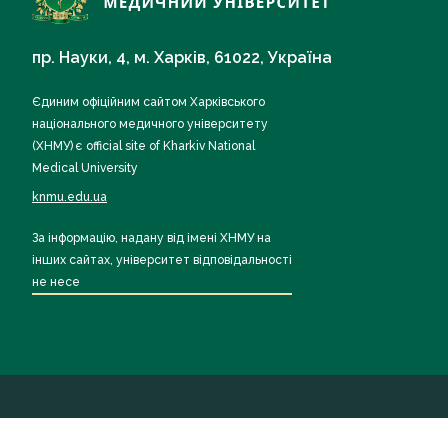
пр. Науки, 4, м. Харків, 61022, Україна
Єдиним офіційним сайтом Харківського
національного медичного університету
(ХНМУ) є official site of Kharkiv National
Medical University
knmu.edu.ua
За інформацію, надану від імені ХНМУ на
інших сайтах, університет відповідальності
не несе
Всі права захищені ХНМУ 2026