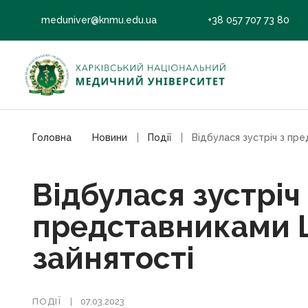
meduniver@knmu.edu.ua
+38 057 707 73 80
Головна
Новини
Події
Відбулася зустріч 
представниками 
зайнятості
ПОДІЇ
07.03.2023