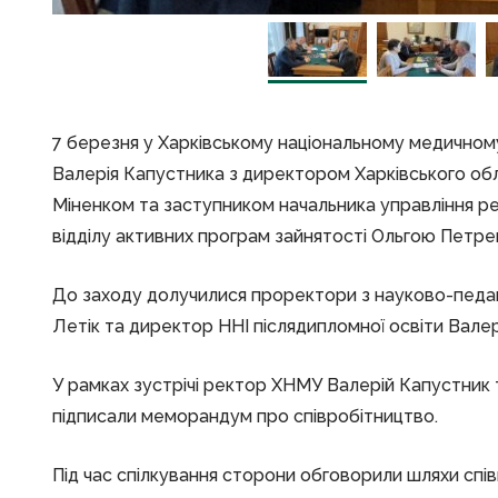
7 березня у Харківському національному медичному
Валерія Капустника з директором Харківського о
Міненком та заступником начальника управління реа
відділу активних програм зайнятості Ольгою Петре
До заходу долучилися проректори з науково-педаг
Летік та директор ННІ післядипломної освіти Валер
У рамках зустрічі ректор ХНМУ Валерій Капустни
підписали меморандум про співробітництво.
Під час спілкування сторони обговорили шляхи спі