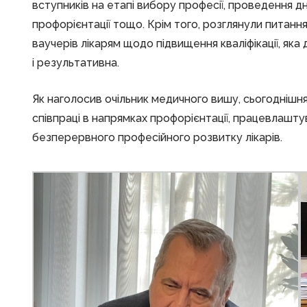
вступників на етапі вибору професії, проведення дн
профорієнтації тощо. Крім того, розглянули питанн
ваучерів лікарям щодо підвищення кваліфікації, яка 
і результативна.
Як наголосив очільник медичного вишу, сьогоднішн
співпраці в напрямках профорієнтації, працевлаштув
безперервного професійного розвитку лікарів.