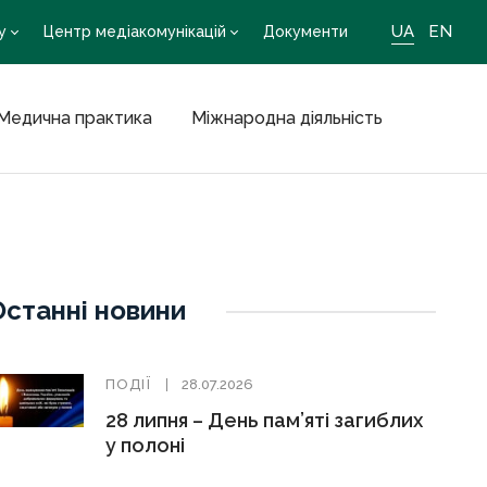
UA
EN
у
Центр медіакомунікацій
Документи
Медична практика
Міжнародна діяльність
Останні новини
ПОДІЇ
28.07.2026
28 липня – День пам’яті загиблих
у полоні