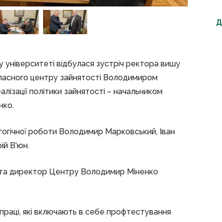
Д
 університеті відбулася зустріч ректора вишу
бласного центру зайнятості Володимиром
лізації політики зайнятості – начальником
нко.
огічної роботи Володимир Марковський, Іван
ій В’юн.
к та директор Центру Володимир Міненко
впраці, які включають в себе профтестування