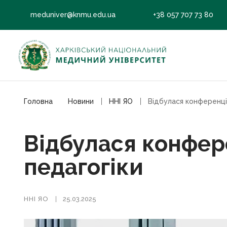
meduniver@knmu.edu.ua
+38 057 707 73 80
Головна
Новини
ННІ ЯО
Відбулася конфер
педагогіки
ННІ ЯО
25.03.2025