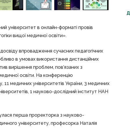
Д
чний університет в онлайн-форматі провів
гіки вищої медичної освіти».
досвіду впровадження сучасних педагогічних
собливо в умовах використання дистанційних
ктив вирішення проблем, пов’язаних з
медичної освіти. На конференцію
у, 11 медичних університетів України, 3 медичних
університетів, 1 науково-дослідний інститут НАН
нулася перша проректорка з науково-
едичного університету, професорка Наталія