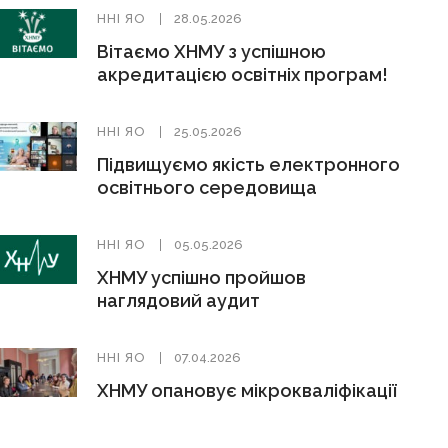
ННІ ЯО
28.05.2026
Вітаємо ХНМУ з успішною
акредитацією освітніх програм!
ННІ ЯО
25.05.2026
Підвищуємо якість електронного
освітнього середовища
ННІ ЯО
05.05.2026
ХНМУ успішно пройшов
наглядовий аудит
ННІ ЯО
07.04.2026
ХНМУ опановує мікрокваліфікації