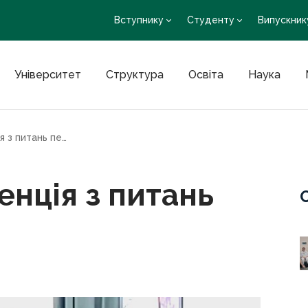
Вступнику
Студенту
Випускник
Університет
Структура
Освіта
Наука
Відбулася конференція з питань педагогіки
енція з питань