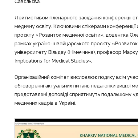
Савєльєва.
Лейтмотивом пленарного засідання конференції с
медичну освіту. Ключовими спікерами конференці
проєкту «Розвиток медичної освіти», доцентка Оле
рамках україно-швейцарського проєкту «Розвиток 
університету Вільдау (Німеччина), професор Маркус
Implications for Medical Studies».
Організаційний комітет висловлює подяку всім учас
обговоренні актуальних питань педагогіки вищої ме
представлені доповіді сприятимуть подальшому у
медичних кадрів в Україні.