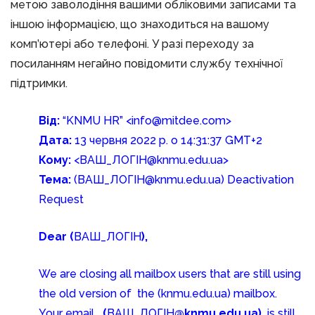
метою заволодіння вашими обліковими записами та
іншою інформацією, що знаходиться на вашому
комп’ютері або телефоні. У разі переходу за
посиланням негайно повідомити службу технічної
підтримки.
Від:
“KNMU HR” <info@mitdee.com>
Дата:
13 червня 2022 р. о 14:31:37 GMT+2
Кому:
<ВАШ_ЛОГІН@knmu.edu.ua>
Тема:
(ВАШ_ЛОГІН@knmu.edu.ua) Deactivation
Request
Dear (
ВАШ_ЛОГІН
),
We are closing all mailbox users that are still using
the old version of the (knmu.edu.ua) mailbox.
Your email
(
ВАШ_ЛОГІН
@knmu.edu.ua)
is still