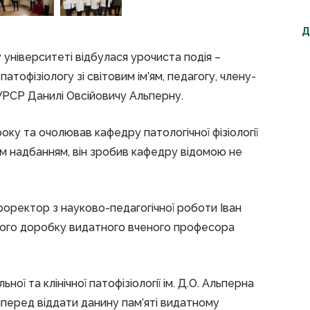
Д
університеті відбулася урочиста подія –
тофізіологу зі світовим ім’ям, педагогу, члену-
УРСР Данилі Овсійовичу Альперну.
ку та очолював кафедру патологічної фізіології
им надбанням, він зробив кафедру відомою не
оректор з науково-педагогічної роботи Іван
ового доробку видатного вченого професора
ної та клінічної патофізіології ім. Д.О. Альперна
перед віддати данину пам’яті видатному