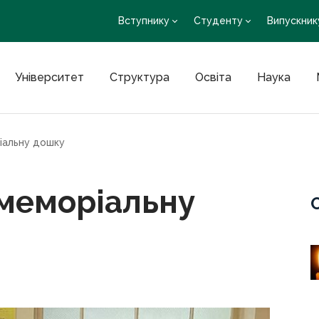
Вступнику
Студенту
Випускник
Університет
Структура
Освіта
Наука
іальну дошку
меморіальну