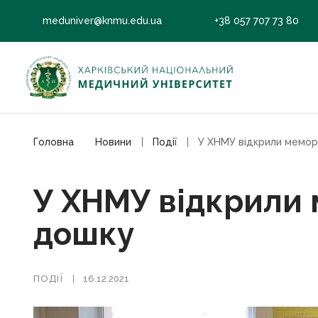
meduniver@knmu.edu.ua
+38 057 707 73 80
Головна
Новини
Події
У ХНМУ відкрили мемор
У ХНМУ відкрили 
дошку
ПОДІЇ
16.12.2021