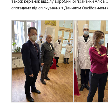
також керівник відділу виробничої практики Аліса 
спогадами від спілкування з Данилом Овсійовичем