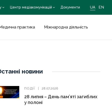
UA
EN
у
Центр медіакомунікацій
Документи
Медична практика
Міжнародна діяльність
Останні новини
ПОДІЇ
28.07.2026
28 липня – День пам’яті загиблих
у полоні