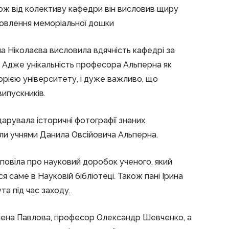
кож від колективу кафедри він висловив щиру
товлення меморіальної дошки
а Ніколаєва висловила вдячність кафедрі за
ь. Адже унікальність професора Альперна як
торією університету, і дуже важливо, що
ипускників.
арувала історичні фотографії знаних
 були учнями Данила Овсійовича Альперна.
повіла про науковий доробок ученого, який
ся саме в Науковій бібліотеці. Також пані Ірина
а під час заходу.
лена Павлова, професор Олександр Шевченко, а