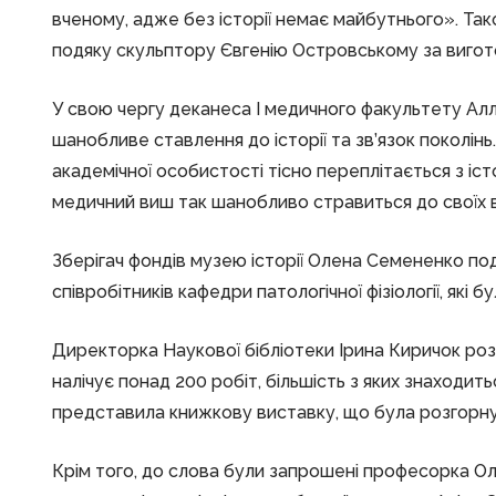
вченому, адже без історії немає майбутнього». Та
подяку скульптору Євгенію Островському за виго
У свою чергу деканеса І медичного факультету Алл
шанобливе ставлення до історії та зв’язок поколін
академічної особистості тісно переплітається з іс
медичний виш так шанобливо стравиться до своїх в
Зберігач фондів музею історії Олена Семененко под
співробітників кафедри патологічної фізіології, які
Директорка Наукової бібліотеки Ірина Киричок роз
налічує понад 200 робіт, більшість з яких знаходить
представила книжкову виставку, що була розгорнут
Крім того, до слова були запрошені професорка О