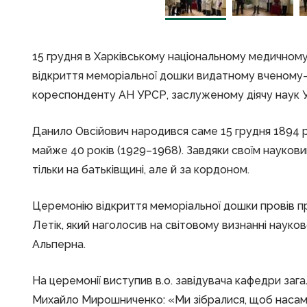
15 грудня в Харківському національному медичному 
відкриття меморіальної дошки видатному вченому-па
кореспонденту АН УРСР, заслуженому діячу наук 
Данило Овсійович народився саме 15 грудня 1894 ро
майже 40 років (1929–1968). Завдяки своїм науков
тільки на батьківщині, але й за кордоном.
Церемонію відкриття меморіальної дошки провів пр
Летік, який наголосив на світовому визнанні наук
Альперна.
На церемонії виступив в.о. завідувача кафедри загаль
Михайло Мирошниченко: «Ми зібралися, щоб насам