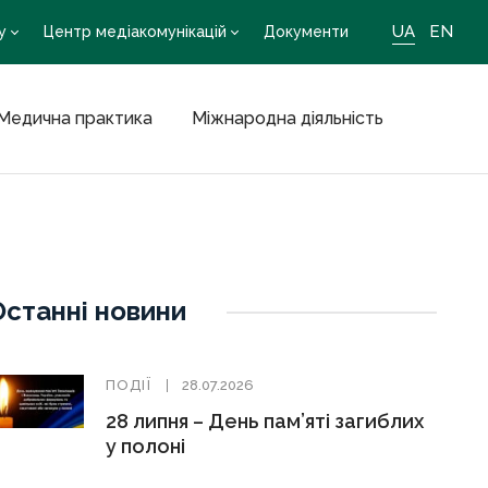
UA
EN
у
Центр медіакомунікацій
Документи
Медична практика
Міжнародна діяльність
Останні новини
ПОДІЇ
28.07.2026
28 липня – День пам’яті загиблих
у полоні