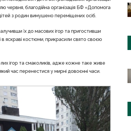
ілю червня, благодійна організація БФ «Допомога
 дітей з родин вимушено переміщених осіб.
залучивши їх до масових ігор та пригостивши
 в яскраві костюми, прикрасили свято своєю
елих ігор та смаколиків, адже кожне таке живе
який час перенестися у мирні довоєнні часи.