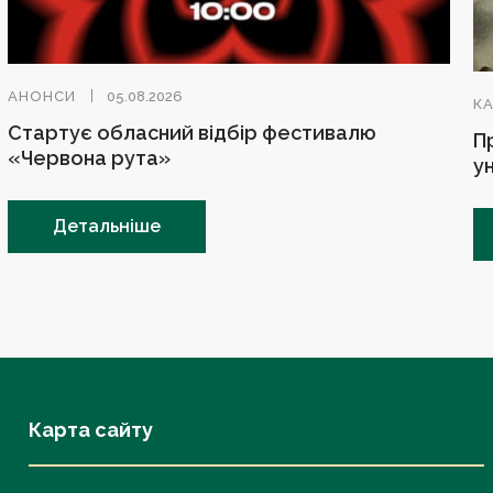
АНОНСИ
05.08.2026
К
Стартує обласний відбір фестивалю
П
«Червона рута»
у
Детальніше
Карта сайту