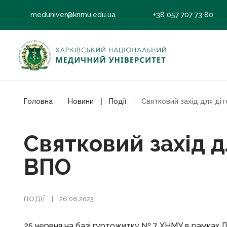
meduniver@knmu.edu.ua
+38 057 707 73 80
Головна
Новини
Події
Святковий захід д
ВПО
ПОДІЇ
26.06.2023
25 червня на базі гуртожитку № 7 ХНМУ в рамках Д