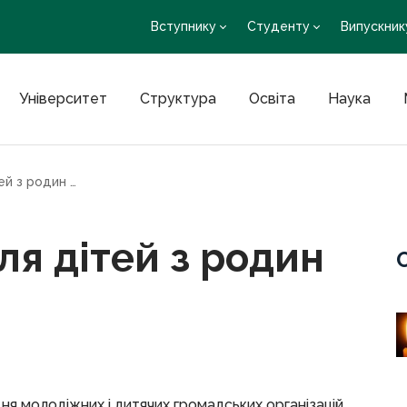
Вступнику
Студенту
Випускник
Університет
Структура
Освіта
Наука
Святковий захід для дітей з родин ВПО
ля дітей з родин
ня молодіжних і дитячих громадських організацій