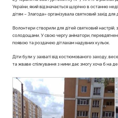
України, який відзначається щорічно в останню нед
дітям – Злагода» організувала святковий захід для
Волонтери створили для дітей святковий настрій, 
солодощами. У свою чергу аніматори, перевдягнені
появою та роздачею дітлахам надувних кульок.
Діти були у захваті від костюмованого заходу, вес
та жваве спілкування з ними дає змогу хоча б на де