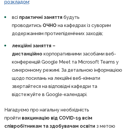
розкладом
:
всі
практичні заняття
будуть
проводитись
ОЧНО
на кафедрах із суворим
додержанням протиепідемічних заходів;
лекційні заняття –
дистанційно
корпоративними засобами веб-
конференцій Google Meet та Microsoft Teams у
синхронному режимі. За детальною інформацією
щодо посилань на лекційні веб-кімнати
звертайтеся на відповідні кафедри та
відстежуйте в Google-календарі.
Нагадуємо про нагальну необхідність
пройти
вакцинацію від COVID-19 всім
співробітникам та здобувачам освіти
з метою