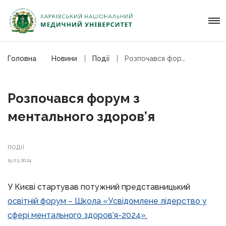
Головна
Новини
Події
Розпочався форум з ментального здоров’я
Розпочався форум з
ментального здоров’я
ПОДІЇ
15.03.2024
У Києві стартував потужний представницький
освітній форум – Школа «Усвідомлене лідерство у
сфері ментального здоров’я-2024».