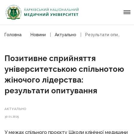
Головна
Новини
Актуально
Результати опитування щодо жіночого лідерства в ХНМУ
Позитивне сприйняття
університетською спільнотою
жіночого лідерства:
результати опитування
АКТУАЛЬНО
30.01.2025
У межах спільного проєкту Школи клінічної медицини