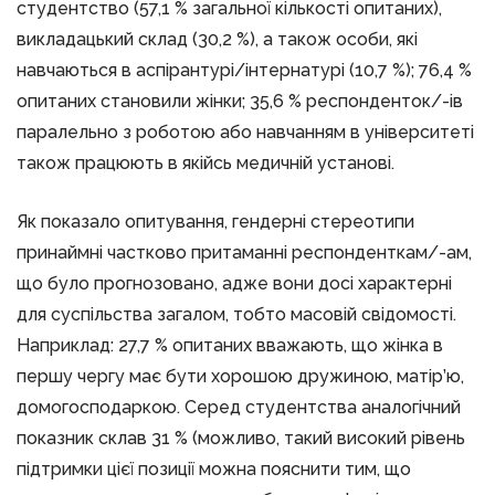
студентство (57,1 % загальної кількості опитаних),
викладацький склад (30,2 %), а також особи, які
навчаються в аспірантурі/інтернатурі (10,7 %); 76,4 %
опитаних становили жінки; 35,6 % респонденток/-ів
паралельно з роботою або навчанням в університеті
також працюють в якійсь медичній установі.
Як показало опитування, гендерні стереотипи
принаймні частково притаманні респонденткам/-ам,
що було прогнозовано, адже вони досі характерні
для суспільства загалом, тобто масовій свідомості.
Наприклад: 27,7 % опитаних вважають, що жінка в
першу чергу має бути хорошою дружиною, матір’ю,
домогосподаркою. Серед студентства аналогічний
показник склав 31 % (можливо, такий високий рівень
підтримки цієї позиції можна пояснити тим, що