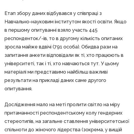
Етап збору даних відбувався у співпраці з
Навчально-науковим інститутом якості освіти. Якщо
в першому опитуванні взяло участь 445
респонденток/-ів, то в другому кількість опитаних
зросла майже вдвічі (791 особа). Обидва рази на
запитання анкети відповідали як ті, хто працюють в
університеті, так і ті, хто навчаються тут. У цьому
матеріалі ми представимо найбільш важливі
результати на прикладі даних саме другого
опитування.
Дослідження мало на меті пролити світло на міру
притаманності респондентському колу гендерних
стереотипів, на загальне ставлення університетської
спільноти до жіночого лідерства (зокрема, у вищій