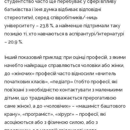
студентство часто ще перебуває у сфері впливу
батьківства і їхня думка відбиває відповідні
стереотипи), серед співробітників/-ниць
університету – 23,8 %, а найменше підтримали таку
позицію ті, хто навчаються в аспірантурі/інтернатурі
– 20,9 %.
Інший показовий приклад: при оцінці професій, з якими
начебто найкраще справляються чоловіки або жінки,
до «жіночих» професій часто відносили «вчитель
початкових класів», «педіатр» (тобто професії, які
пов’язані з необхідністю контактувати з маленькими
дітьми, що традиційно вважається прерогативою
саме жінок), а до «чоловічих» – «машиніст баштового
крану», «програміст», «хірург» – професії, які
асоціюються або з фізичною силою, або з