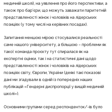
медичній школі), на уявлення про його перспективи, а
також про бар’єри, що можуть заважати паритетній
представленості жінок і чоловіків на лідерських
позиціях (у тому числі на керівних посадах).
Запитання меншою мірою стосувалися реальності
саме нашого університету, а більшою – проблеми як
такої: команда проєкту тут спиралася як на
експертні оцінки, так і на статистичні дані щодо
представленості жінок і чоловіків на лідерських
позиціях світу, Європи, України (деякі такі показові
дані ми згадували в одній із попередніх наших
публікацій «Гендерні диспропорції у вищій медичній
школі»).
Основними групами серед респонденток/-ів було