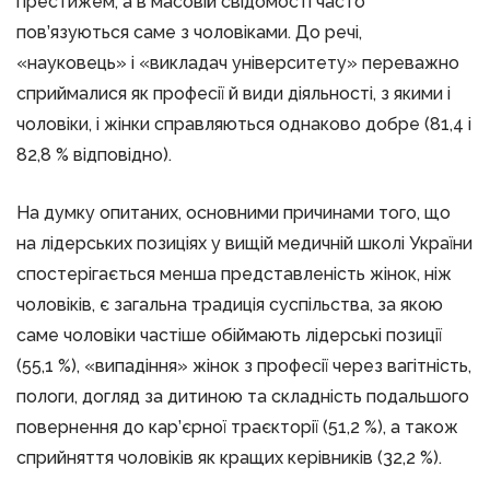
престижем, а в масовій свідомості часто
пов’язуються саме з чоловіками. До речі,
«науковець» і «викладач університету» переважно
сприймалися як професії й види діяльності, з якими і
чоловіки, і жінки справляються однаково добре (81,4 і
82,8 % відповідно).
На думку опитаних, основними причинами того, що
на лідерських позиціях у вищій медичній школі України
спостерігається менша представленість жінок, ніж
чоловіків, є загальна традиція суспільства, за якою
саме чоловіки частіше обіймають лідерські позиції
(55,1 %), «випадіння» жінок з професії через вагітність,
пологи, догляд за дитиною та складність подальшого
повернення до кар’єрної траєкторії (51,2 %), а також
сприйняття чоловіків як кращих керівників (32,2 %).