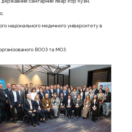
 державний санітарний лікар Ігор Кузін,
о,
ого національного медичного університету в
 організованого ВООЗ та МОЗ.