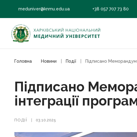
meduniver@knmu.edu.ua
+38 057 707 73 80
Головна
Новини
Події
Підписано Мемор
інтеграції прогр
ПОДІЇ
03.10.2025