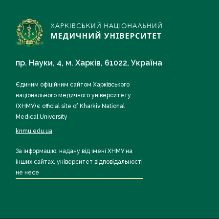
пр. Науки, 4, м. Харків, 61022, Україна
Єдиним офіційним сайтом Харківського
національного медичного університету
(ХНМУ) є official site of Kharkiv National
Medical University
knmu.edu.ua
За інформацію, надану від імені ХНМУ на
інших сайтах, університет відповідальності
не несе