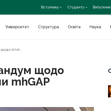
Вступнику
Студенту
Випускник
Університет
Структура
Освіта
Наука
Підписано Меморандум щодо інтеграції програми mhGAP
андум щодо
ами mhGAP