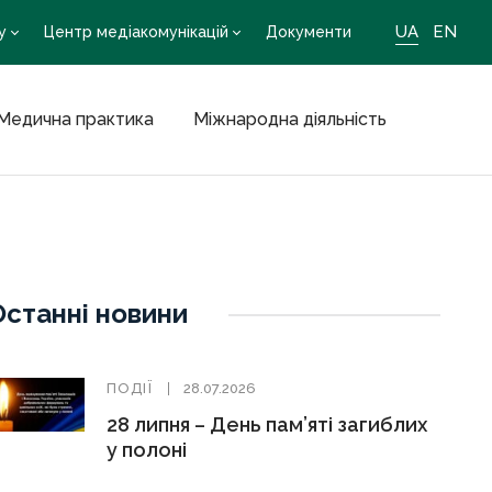
UA
EN
у
Центр медіакомунікацій
Документи
Медична практика
Міжнародна діяльність
Останні новини
ПОДІЇ
28.07.2026
28 липня – День пам’яті загиблих
у полоні