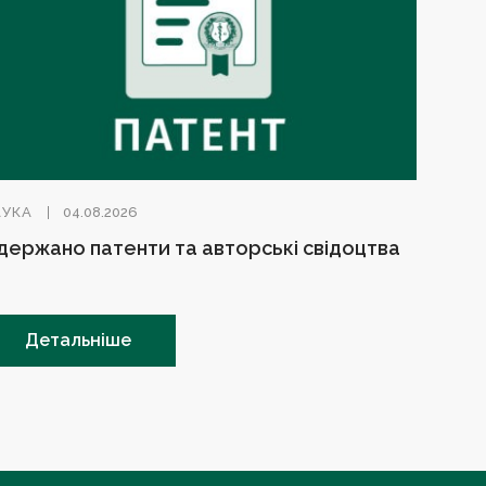
АУКА
04.08.2026
держано патенти та авторські свідоцтва
Детальніше