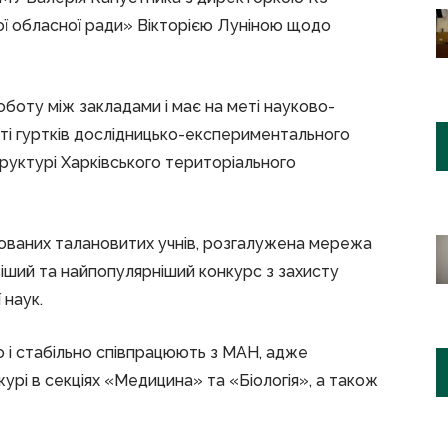
ої обласної ради» Вікторією Луніною щодо
боту між закладами і має на меті науково-
ті гуртків дослідницько-експериментального
структурі Харківського територіального
рованих талановитих учнів, розгалужена мережа
віший та найпопулярніший конкурс з захисту
 наук.
 і стабільно співпрацюють з МАН, адже
урі в секціях «Медицина» та «Біологія», а також