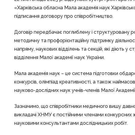
«Харківська обласна Мала академія наук Харківськ
підписання договору про співробітництво.
Договір передбачає поглиблену і структуровану ро
методичну та профорієнтаційну підтримку діяльнос
напряму, наукових відділень та секцій, які діють у 
відділення Малої академії наук України.
Мала академія наук – це система підготовки обда
конкурсів, олімпіад креативності, а також наймасо
науково-дослідних наук учнів-членів Малої Академії
Зазначимо, що співробітники медичного вишу давно
викладачі ХНМУ є постійними членами конкурсних ж
науковими консультантами дослідницьких робіт.