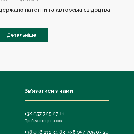
держано патенти та авторські свідоцтва
Детальніше
Зв’язатися з нами
+38 057 705 07 11
Приймальня ректора
+38 098 211 34 83
+38 057 705 07 20