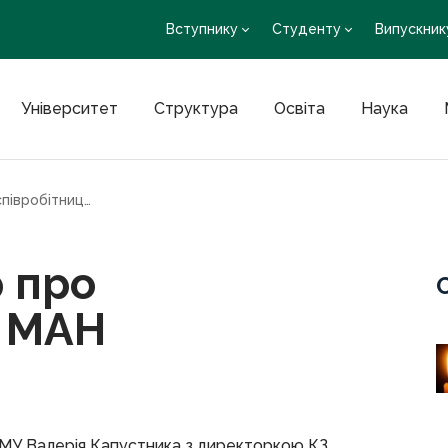
Вступнику
Студенту
Випускник
Університет
Структура
Освіта
Наука
Підписано договір про співробітництво з МАН
р про
з МАН
ХНМУ Валерія Капустника з директоркою КЗ