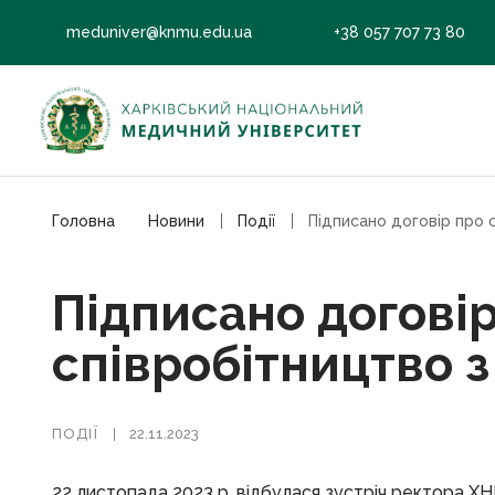
meduniver@knmu.edu.ua
+38 057 707 73 80
Головна
Новини
Події
Підписано догові
співробітництво 
ПОДІЇ
22.11.2023
22 листопада 2023 р. відбулася зустріч ректора 