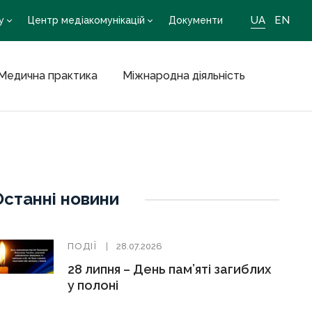
UA
EN
у
Центр медіакомунікацій
Документи
Медична практика
Міжнародна діяльність
Останні новини
ПОДІЇ
28.07.2026
28 липня – День пам’яті загиблих
у полоні