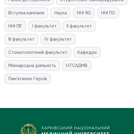
Вступна кампанія
Наука
ННІ ЯО
ННІ ПО
ННІ ПІГ
І факультет
ІІ факультет
ІІІ факультет
ІV факультет
Стоматологічний факультет
Кафедри
Мiжнародна дiяльнiсть
НТСАДМВ
Пам’ятаємо Героїв