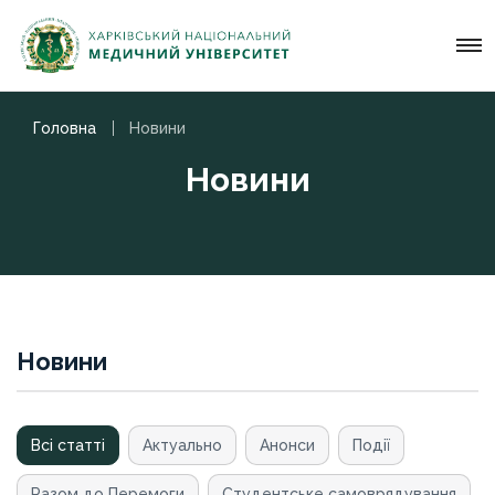
Головна
Новини
Новини
Новини
Всі статті
Актуально
Анонси
Події
Разом до Перемоги
Студентське самоврядування