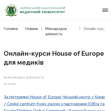
Головна
Новини
Мiжнародна
Онлайн-курси House of Europe для медиків
дiяльнiсть
Онлайн-курси House of Europe
для медиків
МIЖНАРОДНА ДIЯЛЬНIСТЬ
20.10.2022
За підтримки House of Europe Чеський центр у Києві
/ České centrum Kyjev разом з партнерами EdEra та
DoctorThinking Global Community ДокторДумає та у