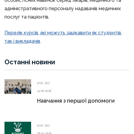
особистісних навичок серед лікарів, медичного та
адміністративного персоналу надавачів медичних
послуг та пацієнтів.
Перелік курсів, які можуть зацікавити як студентів,
так і викладачів
Останні новини
ННІ ЯО
15.06.2026
Навчання з першої допомоги
ННІ ЯО
28.05.2026