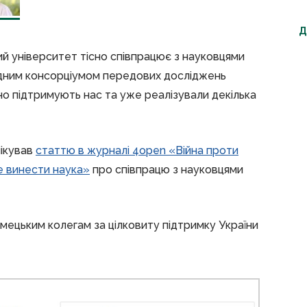
Д
ий університет тісно співпрацює з науковцями
одним консорціумом передових досліджень
вно підтримують нас та уже реалізували декілька
ікував
статтю в журналі 4open «Війна проти
же винести наука»
про співпрацю з науковцями
імецьким колегам за цілковиту підтримку України