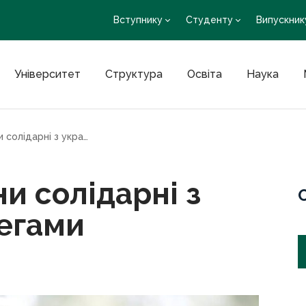
Вступнику
Студенту
Випускник
Університет
Структура
Освіта
Наука
Науковці Німеччини солідарні з українськими колегами
и солідарні з
егами