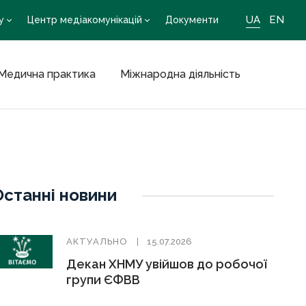
UA
EN
у
Центр медіакомунікацій
Документи
Медична практика
Міжнародна діяльність
Останні новини
АКТУАЛЬНО
15.07.2026
Декан ХНМУ увійшов до робочої
групи ЄФВВ