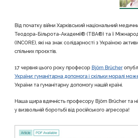
Від початку війни Харківський національний медичн
Теодора-Більрота-Академії® (TBA®) та її Міжнар
(INCORE), які на знак солідарності з Україною акти
спільних проєктів.
17 червня цього року професор
Björn Brücher
опубл
України: гуманітарна допомога і скільки моралі мо
України та гуманітарну допомогу нашій країні.
Наша щира вдячність професору Björn Brücher та н
у визвольній боротьбі від російського агресора!