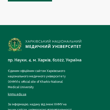
пр. Науки, 4, м. Харків, 61022, Україна
Єдиним офіційним сайтом Харківського
національного медичного університету
(ХНМУ) є official site of Kharkiv National
Medical University
knmu.edu.ua
За інформацію, надану від імені ХНМУ на
інших сайтах, університет відповідальності