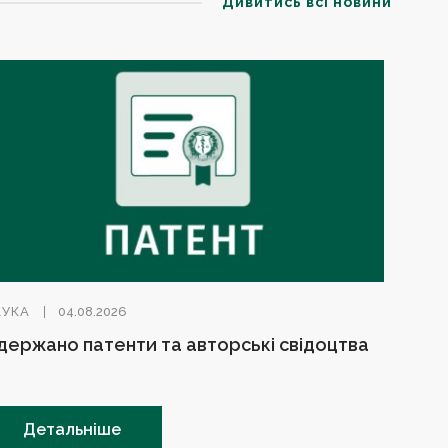
Дивитись всі новини
АУКА
04.08.2026
держано патенти та авторські свідоцтва
Детальніше