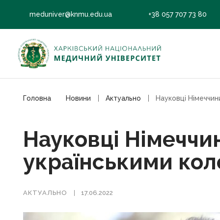
meduniver@knmu.edu.ua
+38 057 707 73 80
Головна
Новини
Актуально
Науковці Німеччин
українськими кол
АКТУАЛЬНО
17.06.2022