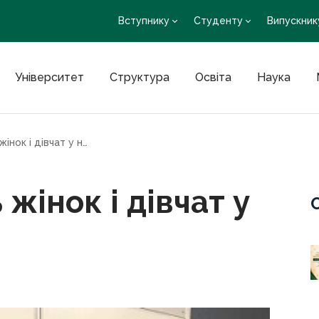
Вступнику
Студенту
Випускник
Університет
Структура
Освіта
Наука
Міжнародній день жінок і дівчат у науці
жінок і дівчат у