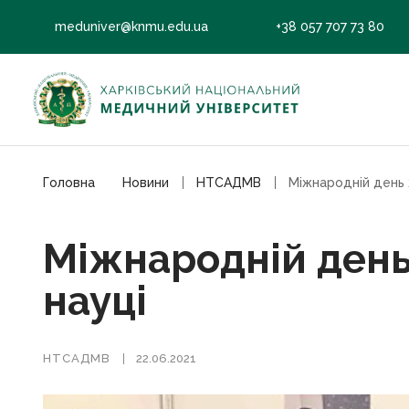
meduniver@knmu.edu.ua
+38 057 707 73 80
Головна
Новини
НТСАДМВ
Міжнародній день 
науці
НТСАДМВ
22.06.2021