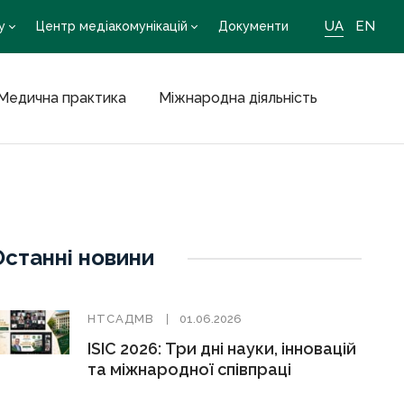
UA
EN
у
Центр медіакомунікацій
Документи
Медична практика
Міжнародна діяльність
Останні новини
НТСАДМВ
01.06.2026
ISIC 2026: Три дні науки, інновацій
та міжнародної співпраці