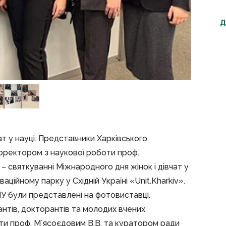
Д
ат у науці. Представники Харківського
роректором з наукової роботи проф.
 – святкуванні Міжнародного дня жінок і дівчат у
аційному парку у Східній Україні «Unit.Kharkiv».
МУ були представлені на фотовиставці.
антів, докторантів та молодих вчених
ти проф. Мʼясоєдовим В.В. та куратором ради