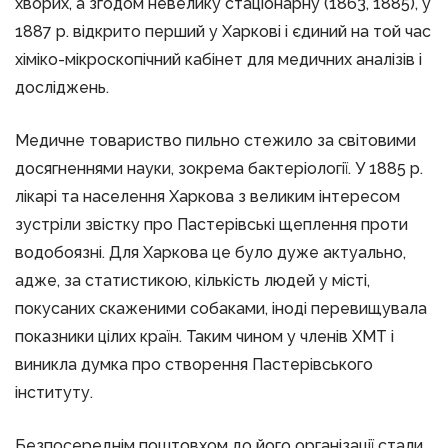
хворих, а згодом невелику стаціонарну (1863, 1885), у
1887 р. відкрито перший у Харкові і єдиний на той час
хіміко-мікроскопічний кабінет для медичних аналізів і
досліджень.
Медичне товариство пильно стежило за світовими
досягненнями науки, зокрема бактеріології. У 1885 р.
лікарі та населення Харкова з великим інтересом
зустріли звістку про Пастерівські щеплення проти
водобоязні. Для Харкова це було дуже актуально,
адже, за статистикою, кількість людей у місті,
покусаних скаженими собаками, іноді перевищувала
показники цілих країн. Таким чином у членів ХМТ і
виникла думка про створення Пастерівського
інституту.
Безпосереднім поштовхом до його організації стали