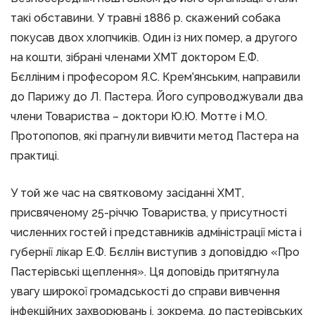
такі обставини. У травні 1886 р. скажений собака
покусав двох хлопчиків. Один із них помер, а другого
на кошти, зібрані членами ХМТ доктором Е.Ф.
Бєлліним і професором Я.С. Крем’янським, направили
до Парижу до Л. Пастера. Його супроводжували два
члени Товариства – доктори Ю.Ю. Мотте і М.О.
Протопопов, які прагнули вивчити метод Пастера на
практиці.
У той же час на святковому засіданні ХМТ,
присвяченому 25-річчю Товариства, у присутності
численних гостей і представників адміністрації міста і
губернії лікар Е.Ф. Бєллін виступив з доповіддю «Про
Пастерівські щеплення». Ця доповідь притягнула
увагу широкої громадськості до справи вивчення
інфекційних захворювань і, зокрема, до пастерівських