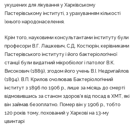
укушених для лікування у Харківському
Пастерівському інституті, з урахуванням кількості
їхнього народонаселення.
Крім того, науковими консультантами інституту були
професори В.Г. Лашкевич, С.Д. Костюрін, керівниками
Пастерівського інституту і його бактеріологічної
станції були видатний мікробіолог і патолог В.К.
Високович (1889), згодом його учень В.І. Недригайлов
(1894). В.П. Крилов очолював Бактеріологічний
інститут з 1896 по 1906 р., лише за місяць до смерті
відмовившись за станом здоров’я від посад в ХМТ, які
він займав безоплатно. Помер він у 1906 р., тобто
120 років тому, похований у Харкові на 13-му
цвинтарі