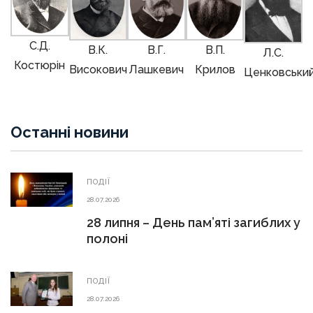
С.Д.
В.К.
В.Г.
В.П.
Л.С.
Костюрін
Високович
Лашкевич
Крилов
Ценковськи
Останні новини
ПОДІЇ
28.07.2026
28 липня – День пам’яті загиблих у
полоні
ПОДІЇ
28.07.2026