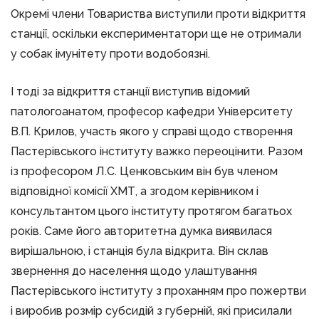
Окремі члени Товариства виступили проти відкриття
станції, оскільки експериментатори ще не отримали
у собак імунітету проти водобоязні.
І тоді за відкриття станції виступив відомий
патологоанатом, професор кафедри Університету
В.П. Крилов, участь якого у справі щодо створення
Пастерівського інституту важко переоцінити. Разом
із професором Л.С. Ценковським він був членом
відповідної комісії ХМТ, а згодом керівником і
консультантом цього інституту протягом багатьох
років. Саме його авторитетна думка виявилася
вирішальною, і станція була відкрита. Він склав
звернення до населення щодо улаштування
Пастерівського інституту з проханням про пожертви
і виробив розмір субсидій з губерній, які присилали