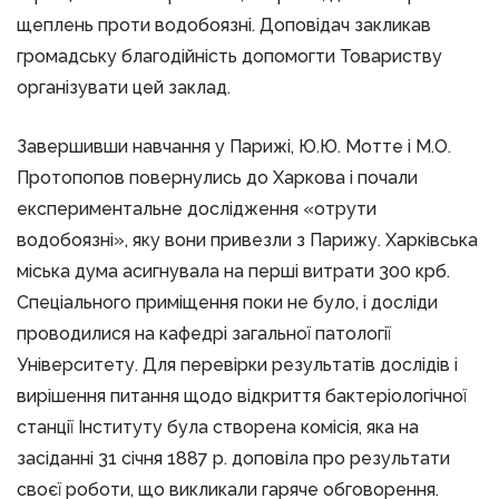
щеплень проти водобоязні. Доповідач закликав
громадську благодійність допомогти Товариству
організувати цей заклад.
Завершивши навчання у Парижі, Ю.Ю. Мотте і М.О.
Протопопов повернулись до Харкова і почали
експериментальне дослідження «отрути
водобоязні», яку вони привезли з Парижу. Харківська
міська дума асигнувала на перші витрати 300 крб.
Спеціального приміщення поки не було, і досліди
проводилися на кафедрі загальної патології
Університету. Для перевірки результатів дослідів і
вирішення питання щодо відкриття бактеріологічної
станції Інституту була створена комісія, яка на
засіданні 31 січня 1887 р. доповіла про результати
своєї роботи, що викликали гаряче обговорення.