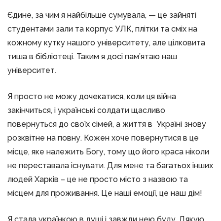
Єдине, за чим я найбільше сумувала, — це зайняті
студентами зали та корпус УЛК, плітки та сміх на
кожному кутку нашого університету, але цілковита
тиша в бібліотеці. Таким я досі пам’ятаю наш
університет.
Я просто не можу дочекатися, коли ця війна
закінчиться, і українські солдати щасливо
повернуться до своїх сімей, а життя в Україні знову
розквітне на повну. Кожен хоче повернутися в це
місце, яке належить Богу, тому що його краса ніколи
не переставала існувати. Для мене та багатьох інших
людей Харків – це не просто місто з назвою та
місцем для проживання. Це наші емоції, це наш дім!
Я стала українкою в душі і завжди нею буду. Дякую