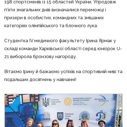
198 спортсменів із 15 областей України. Упродовж
п’яти змагальних днів визначалися переможці і
призери в особистих, командних та змішаних
категоріях олімпійського та блочного лука.
Студентка IV медичного факультету Ірина Ярмак у
складі команди Харківської області серед юніорок U-
21 виборола бронзову нагороду.
Вітаємо Ірину й бажаємо успіхів на спортивній ниві та
подальших досягнень у навчанні!