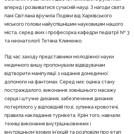
вперед і розвиватися сучасній науці. З нагоди свята
пані Світлана вручила Подяки від Харківського
міського голови найуспішнішим науковицям нашого
міста, серед яких і професорка кафедри педіатрії № 3
та неонатології Тетяна Клименко.
Під час заходу представники молодіжної науки
медичного вишу пропонували відвідувачам
відтворити маніпуляції з надання домедичної
допомоги на фантомах. Серед них: оцінка стану
постраждалого, виконання зовнішнього масажу
серця і штучне дихання, забезпечення дихання
потерпілого у відповідній позі, зупинка кровотечі,
правила накладання турнікета. Крім того, навчали
техніці виконання внутрішньовенних і
внутрішньомʼязових ін’єкцій та розповіли про етап