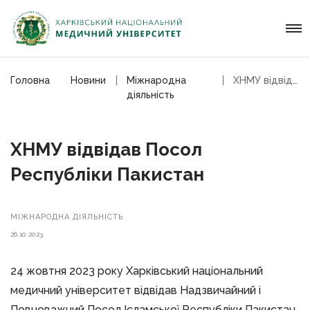
Головна
Новини
Мiжнародна
ХНМУ відвідав Посол Республіки Пакистан
дiяльнiсть
ХНМУ відвідав Посол
Республіки Пакистан
МIЖНАРОДНА ДIЯЛЬНIСТЬ
26.10.2023
24 жовтня 2023 року Харківський національний
медичний університет відвідав Надзвичайний i
Повноважний Посол Ісламської Республіки Пакистан