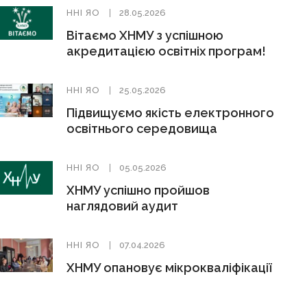
ННІ ЯО
28.05.2026
Вітаємо ХНМУ з успішною
акредитацією освітніх програм!
ННІ ЯО
25.05.2026
Підвищуємо якість електронного
освітнього середовища
ННІ ЯО
05.05.2026
ХНМУ успішно пройшов
наглядовий аудит
ННІ ЯО
07.04.2026
ХНМУ опановує мікрокваліфікації