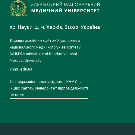
пр. Науки, 4, м. Харків, 61022, Україна
Єдиним офіційним сайтом Харківського
національного медичного університету
(ХНМУ) є official site of Kharkiv National
Medical University
knmu.edu.ua
За інформацію, надану від імені ХНМУ на
інших сайтах, університет відповідальності
не несе