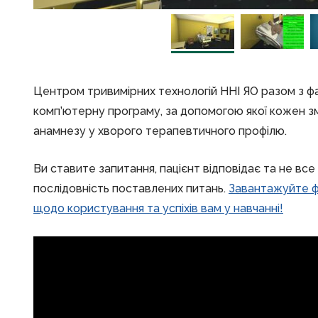
Центром тривимірних технологій ННІ ЯО разом з ф
комп’ютерну програму, за допомогою якої кожен 
анамнезу у хворого терапевтичного профілю.
Ви ставите запитання, пацієнт відповідає та не все
послідовність поставлених питань.
Завантажуйте ф
щодо користування та успіхів вам у навчанні!