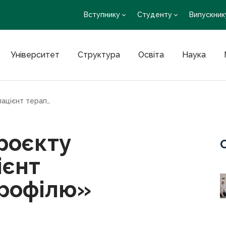
Вступнику
Студенту
Випускник
Університет
Структура
Освіта
Наука
Проєкт «Віртуальний пацієнт терапевтичного профілю»
роєкту
ієнт
профілю»