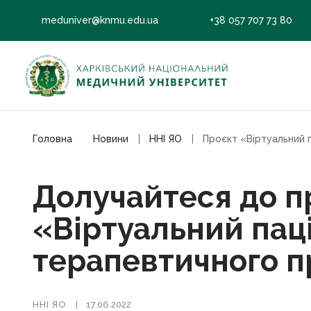
meduniver@knmu.edu.ua
+38 057 707 73 80
Головна
Новини
ННІ ЯО
Долучайтеся до п
«Віртуальний пац
терапевтичного 
ННІ ЯО
17.06.2022