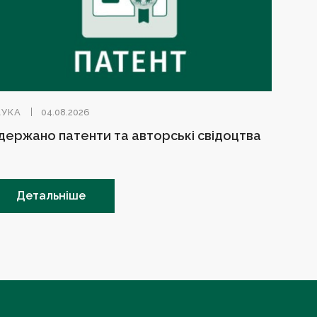
АУКА
04.08.2026
держано патенти та авторські свідоцтва
Детальніше