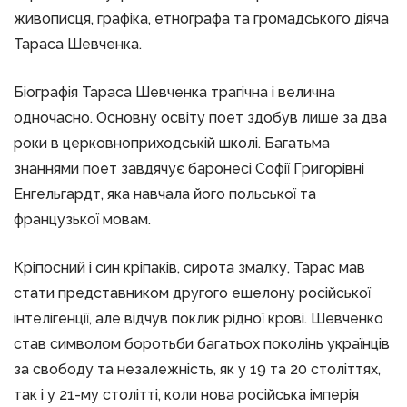
живописця, графіка, етнографа та громадського діяча
Тараса Шевченка.
Біографія Тараса Шевченка трагічна і велична
одночасно. Основну освіту поет здобув лише за два
роки в церковноприходській школі. Багатьма
знаннями поет завдячує баронесі Софії Григорівні
Енгельгардт, яка навчала його польської та
французької мовам.
Кріпосний і син кріпаків, сирота змалку, Тарас мав
стати представником другого ешелону російської
інтелігенції, але відчув поклик рідної крові. Шевченко
став символом боротьби багатьох поколінь українців
за свободу та незалежність, як у 19 та 20 століттях,
так і у 21-му столітті, коли нова російська імперія