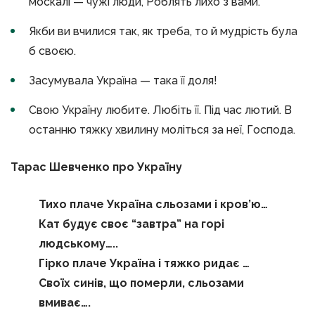
москалі — чужі люди, Роблять лихо з вами.
Якби ви вчилися так, як треба, то й мудрість була
б своєю.
Засумувала Україна — така її доля!
Свою Україну любите. Любіть її. Під час лютий. В
останню тяжку хвилину моліться за неї, Господа.
Тара
с
Шевч
енко
про Україну
Тихо плаче Україна сльозами і кров’ю…
Кат будує своє “завтра” на горі
людському…..
Гірко плаче Україна і тяжко ридає …
Своїх синів, що померли, сльозами
вмиває….