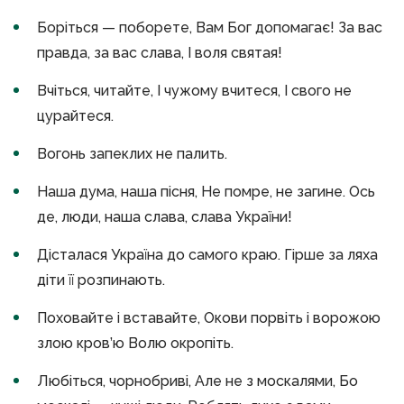
Боріться — поборете, Вам Бог допомагає! За вас
правда, за вас слава, І воля святая!
Вчіться, читайте, І чужому вчитеся, І свого не
цурайтеся.
Вогонь запеклих не палить.
Наша дума, наша пісня, Не помре, не загине. Ось
де, люди, наша слава, слава України!
Дісталася Україна до самого краю. Гірше за ляха
діти її розпинають.
Поховайте і вставайте, Окови порвіть і ворожою
злою кров’ю Волю окропіть.
Любіться, чорнобриві, Але не з москалями, Бо