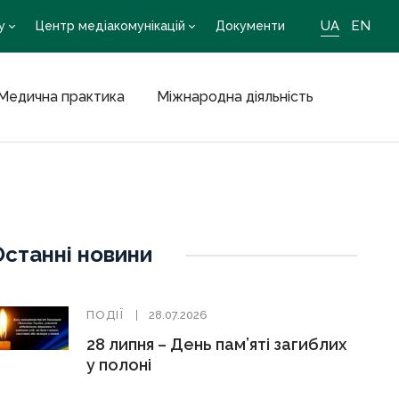
UA
EN
у
Центр медіакомунікацій
Документи
Медична практика
Міжнародна діяльність
Останні новини
ПОДІЇ
28.07.2026
28 липня – День пам’яті загиблих
у полоні