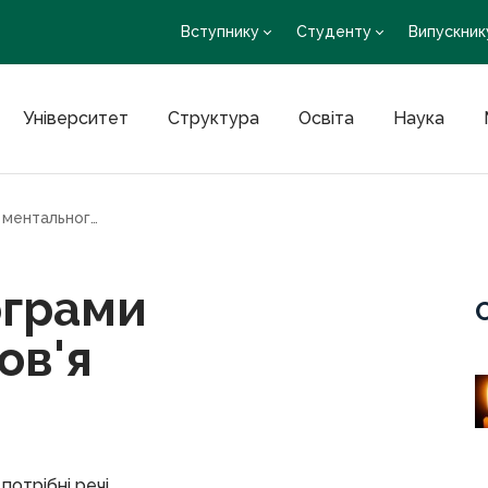
Вступнику
Студенту
Випускник
Університет
Структура
Освіта
Наука
Акція у межах програми ментального здоров’я
ограми
ов'я
потрібні речі.