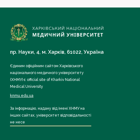
пр. Науки, 4, м. Харків, 61022, Україна
Єдиним офіційним сайтом Харківського
національного медичного університету
(ХНМУ) є official site of Kharkiv National
Medical University
knmu.edu.ua
За інформацію, надану від імені ХНМУ на
інших сайтах, університет відповідальності
не несе