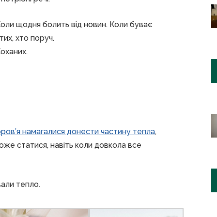
Коли щодня болить від новин. Коли буває
их, хто поруч.
Коханих.
оров’я намагалися донести частину тепла
,
же статися, навіть коли довкола все
вали тепло.