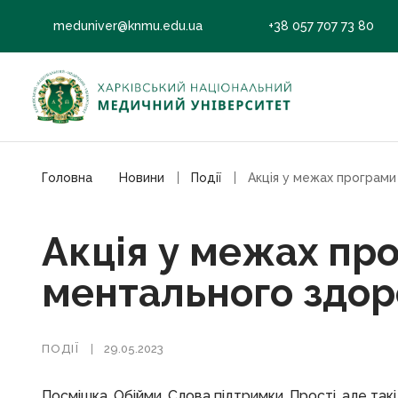
meduniver@knmu.edu.ua
+38 057 707 73 80
Головна
Новини
Події
Акція у межах пр
ментального здор
ПОДІЇ
29.05.2023
Посмішка. Обійми. Слова підтримки. Прості, але такі 