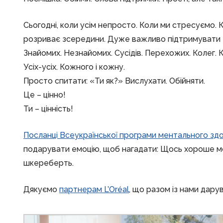
Сьогодні, коли усім непросто. Коли ми стресуємо. 
розриває зсередини. Дуже важливо підтримувати т
Знайомих. Незнайомих. Сусідів. Перехожих. Колег. 
Усіх-усіх. Кожного і кожну.
Просто спитати: «Ти як?» Вислухати. Обійняти.
Це – цінно!
Ти – цінність!
Посланці Всеукраїнської програми ментального зд
подарувати емоцію, щоб нагадати: Щось хороше мо
шкереберть.
Дякуємо
партнерам L’Oréal
, що разом із нами дару