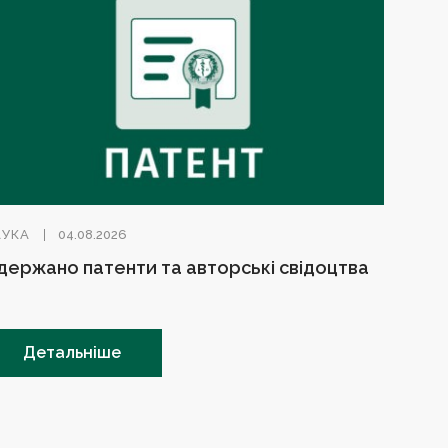
АУКА
04.08.2026
держано патенти та авторські свідоцтва
Детальніше