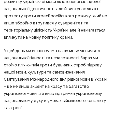
розвитку української мови як ключової складової
національної ідентичності, але й виступає як акт
протесту проти агресії російського режиму, який не
лише збройно втрутився у суверенітет та
територіальну цілісність України, але й намагається
вплинути на мовну політику країни.
У цей день ми вшановуємо нашу мову як символ
національної гідності та незалежності. Зараз ми
стоїмо пліч-о-пліч проти будь-яких спроб підриву
нашої мови, культури та самовизначення.
Святкування Міжнародного дня рідної мови в Україні
– це не лише акцент на красу та багатство
української мови, а й вияв підтримки українському
національному духу в умовах військового конфлікту
та агресії.