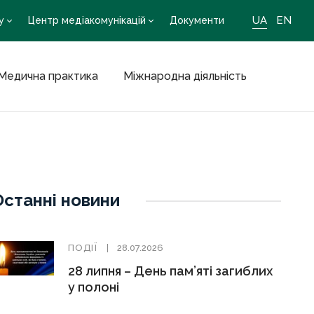
UA
EN
у
Центр медіакомунікацій
Документи
Медична практика
Міжнародна діяльність
Останні новини
ПОДІЇ
28.07.2026
28 липня – День пам’яті загиблих
у полоні