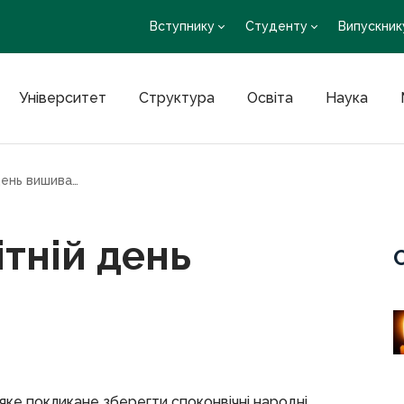
Вступнику
Студенту
Випускник
Університет
Структура
Освіта
Наука
18 травня – Всесвітній день вишиванки
ітній день
яке покликане зберегти споконвічні народні