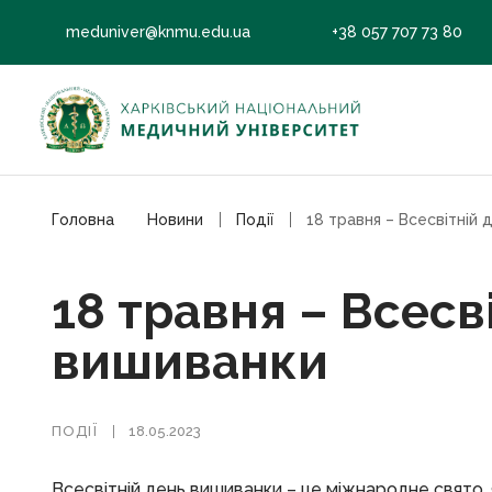
meduniver@knmu.edu.ua
+38 057 707 73 80
Головна
Новини
Події
18 травня – Всесв
вишиванки
ПОДІЇ
18.05.2023
Всесвітній день вишиванки – це міжнародне свято, 