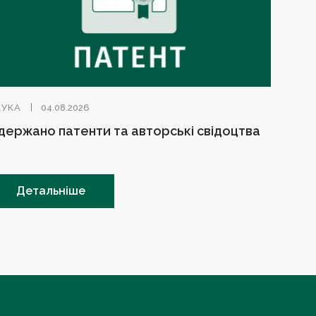
АУКА
04.08.2026
держано патенти та авторські свідоцтва
Детальніше