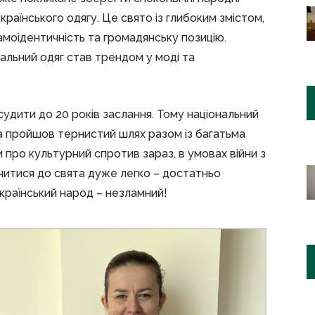
країнського одягу. Це свято із глибоким змістом,
самоідентичність та громадянську позицію.
нальний одяг став трендом у моді та
судити до 20 років заслання. Тому національний
 пройшов тернистий шлях разом із багатьма
 про культурний спротив зараз, в умовах війни з
читися до свята дуже легко – достатньо
український народ – незламний!