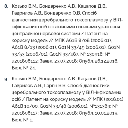
Козько В.М., Бондаренко А.В., Кацапов Д.В.,
Гаврилов А.В., Бондаренко О.В. Спосіб
діагностики церебрального токсоплазмозу у ВІЛ-
інфікованих осіб із клінічними ознаками ураження
центральної нервової системи / Патент на
корисну модель // МПК A61В 8/08 (2006.01),
A61В 8/13 (2006.01), G01N 33/49 (2006.01), G01N
33/53 (2006/01), G01N 33/487, № 130918: №
u201808112; Заявл. 23.07.2018; Опубл. 26.12.2018,
Бюл. № 24.
Козько В.М., Бондаренко А.В., Кацапов Д.В.,
Гаврилов А.В., Гаргін В.В. Спосіб діагностики
церебрального токсоплазмозу у ВІЛ-інфікованих
осіб / Патент на корисну модель // МПК (2018.01)
A61В 10/00, G01N 33/48 (2006.01), №131389; №
u201808117; Заявл. 23.07.2018; Опубл. 10.01.2019,
Бюл. № 1.