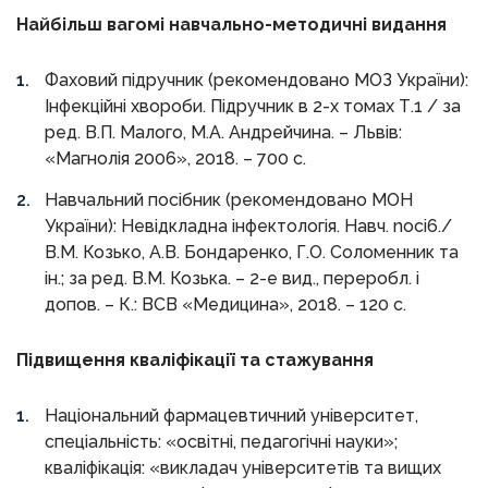
Найбільш вагомі навчально-методичні видання
Фаховий підручник (рекомендовано МОЗ України):
Інфекційні хвороби. Підручник в 2-х томах Т.1 / за
ред. В.П. Малого, М.А. Андрейчина. – Львів:
«Магнолія 2006», 2018. – 700 с.
Навчальний посібник (рекомендовано МОН
України): Невідкладна інфектологія. Навч. noci6./
В.М. Козько, А.В. Бондаренко, Г.О. Соломенник та
ін.; за ред. В.М. Козька. – 2-е вид., переробл. і
допов. – К.: ВСВ «Медицина», 2018. – 120 с.
Підвищення кваліфікації та стажування
Національний фармацевтичний університет,
спеціальність: «освітні, педагогічні науки»;
кваліфікація: «викладач університетів та вищих