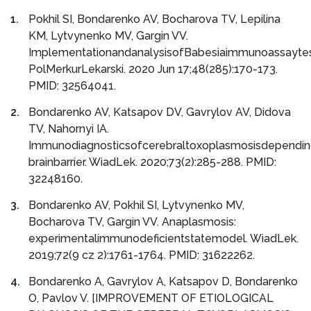
Pokhil SI, Bondarenko AV, Bocharova TV, Lepilina
KM, Lytvynenko MV, Gargin VV.
ImplementationandanalysisofBabesiaimmunoassaytes
PolMerkurLekarski. 2020 Jun 17;48(285):170-173.
PMID: 32564041.
Bondarenko AV, Katsapov DV, Gavrylov AV, Didova
TV, Nahornyi IA.
Immunodiagnosticsofcerebraltoxoplasmosisdependin
brainbarrier. WiadLek. 2020;73(2):285-288. PMID:
32248160.
Bondarenko AV, Pokhil SI, Lytvynenko MV,
Bocharova TV, Gargin VV. Anaplasmosis:
experimentalimmunodeficientstatemodel. WiadLek.
2019;72(9 cz 2):1761-1764. PMID: 31622262.
Bondarenko A, Gavrylov A, Katsapov D, Bondarenko
O, Pavlov V. [IMPROVEMENT OF ETIOLOGICAL