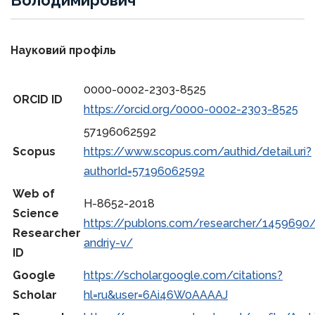
Володимирович
Науковий профіль
0000-0002-2303-8525
ORCID ID
https://orcid.org/0000-0002-2303-8525
57196062592
Scopus
https://www.scopus.com/authid/detail.uri?
authorId=57196062592
Web of
H-8652-2018
Science
https://publons.com/researcher/1459690
Researcher
andriy-v/
ID
Google
https://scholar.google.com/citations?
Scholar
hl=ru&user=6Ai46W0AAAAJ