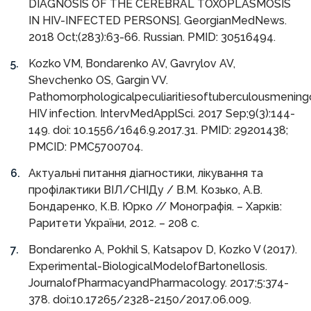
DIAGNOSIS OF THE CEREBRAL TOXOPLASMOSIS
IN HIV-INFECTED PERSONS]. GeorgianMedNews.
2018 Oct;(283):63-66. Russian. PMID: 30516494.
Kozko VM, Bondarenko AV, Gavrylov AV,
Shevchenko OS, Gargin VV.
Pathomorphologicalpeculiaritiesoftuberculousmening
HIV infection. IntervMedApplSci. 2017 Sep;9(3):144-
149. doi: 10.1556/1646.9.2017.31. PMID: 29201438;
PMCID: PMC5700704.
Актуальні питання діагностики, лікування та
профілактики ВІЛ/СНІДу / В.М. Козько, А.В.
Бондаренко, К.В. Юрко // Монографія. – Харків:
Раритети України, 2012. – 208 с.
Bondarenko A, Pokhil S, Katsapov D, Kozko V (2017).
Experimental-BiologicalModelofBartonellosis.
JournalofPharmacyandPharmacology. 2017;5:374-
378. doi:10.17265/2328-2150/2017.06.009.