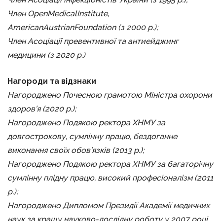
Член OpenMedicalInstitute,
AmericanAustrianFoundation (з 2000 р.)
;
Член Асоціації превентивної та антиейджинг
медицини (з 2020 р.)
Нагороди та відзнаки
Нагороджено Почесною грамотою Міністра охорони
здоров’я (2020 р.);
Нагороджено Подякою ректора ХНМУ за
довгострокову, сумлінну працю, бездоганне
виконання своїх обов’язків (2013 р.);
Нагороджено Подякою ректора ХНМУ за багаторічну
сумлінну плідну працю, високий професіоналізм (2011
р.);
Нагороджено Дипломом Президії Академії медичних
наук за кращу науково-дослідну роботу у 2007 році