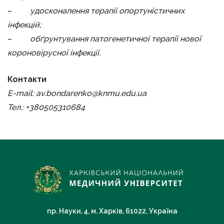
–
удосконалення терапії опортуністичних
інфекцій;
–
обґрунтування патогенетичної терапії нової
короновірусної інфекції.
Контакти
E-mail:
av
.
bondarenko
@
knmu
.
edu
.
ua
Тел.:
+380505310684
пр. Науки, 4, м. Харків, 61022, Україна