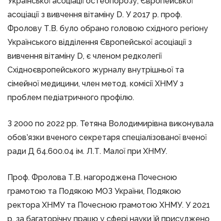
Української асоціації остеопорозу, Європейської
асоціації з вивчення вітаміну D. У 2017 р. проф.
Фролову Т.В. було обрано головою східного регіону
Українського відділення Європейської асоціації з
вивчення вітаміну D, є членом редколегії
Східноєвропейського журналу внутрішньої та
сімейної медицини, член метод. комісії ХНМУ з
проблем педіатричного профілю.
З 2000 по 2022 рр. Тетяна Володимирівна виконувала
обов’язки вченого секретаря спеціалізованої вченої
ради Д 64.600.04 ім. Л.Т. Малої при ХНМУ.
Проф. Фролова Т.В. нагороджена Почесною
грамотою та Подякою МОЗ України, Подякою
ректора ХНМУ та Почесною грамотою ХНМУ. У 2021
р. за багаторічну працю у сфері науки їй присуджено