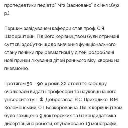
пропедевтики педіатрії №2 (заснованої 2 січня 1892
р.).
Першим завідувачем кафедри став проф. С.Я.
Шаферштейн. Під його керівництвом були отримані
суттєві здобутки щодо вивчення функціонального
стану печінки при ревматизмі у дітей, розроблені
нові принци лікування дітей раннього віку, хворих на
пневмонію.
Протягом 50 – 90-х років ХХ століття кафедру
очолювали видатні професори та науковці нашого
університету: Г.Ф. Доброгаєва, В.С. Приходько, В.М.
Коломенський, О.І. Безкоровайна. Під їх керівництвом
було захищено 9 докторських та 61 кандидатська
дисертаційна роботи, опубліковано 13 монографій,