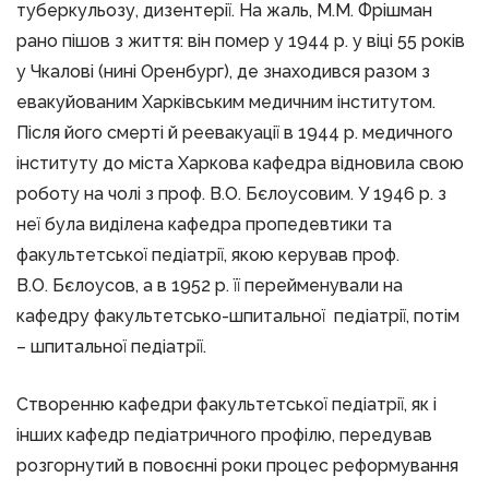
туберкульозу, дизентерії. На жаль, М.М. Фрішман
рано пішов з життя: він помер у 1944 р. у віці 55 років
у Чкалові (нині Оренбург), де знаходився разом з
евакуйованим Харківським медичним інститутом.
Після його смерті й реевакуації в 1944 р. медичного
інституту до міста Харкова кафедра відновила свою
роботу на чолі з проф. В.О. Бєлоусовим. У 1946 р. з
неї була виділена кафедра пропедевтики та
факультетської педіатрії, якою керував проф.
В.О. Бєлоусов, а в 1952 р. її перейменували на
кафедру факультетсько-шпитальної педіатрії, потім
– шпитальної педіатрії.
Створенню кафедри факультетської педіатрії, як і
інших кафедр педіатричного профілю, передував
розгорнутий в повоєнні роки процес реформування