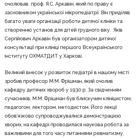
очолював проф. Я.С. Аркавін, який по праву є
засновником української мікропедіатрії. Він приділяв
багато уваги організації роботи дитячої клініки та
створенню установ для дітей грудного віку. Яків
Сергійович Аркавін був організатором дитячої
консультації при клініці першого Всеукраїнського
інституту ОХМАТДИТ у Харкові.
Великий внесок у розвиток педіатрії в нашому місті
зробив професор М.М. Фрішман, який очолив
кафедру дитячих хвороб у 1930 р. За свідченням
сучасників, М.М. Фрішман був блискучим клініцистом,
педагогом, лектором, методистом. Його лекції
обов’язково супроводжувалися демонстрацією
хворих, на кафедрі проводилася наукова робота за
важливими для того часу питаннями ревматизму,