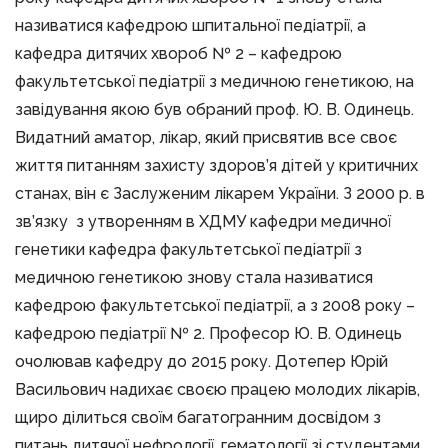
називатися кафедрою шпитальної педіатрії, а
кафедра дитячих хвороб № 2 – кафедрою
факультетської педіатрії з медичною генетикою, на
завідування якою був обраний проф. Ю. В. Одинець.
Видатний аматор, лікар, який присвятив все своє
життя питанням захисту здоров’я дітей у критичних
станах, він є Заслуженим лікарем України. З 2000 р. в
зв’язку з утворенням в ХДМУ кафедри медичної
генетики кафедра факультетської педіатрії з
медичною генетикою знову стала називатися
кафедрою факультетської педіатрії, а з 2008 року –
кафедрою педіатрії № 2. Професор Ю. В. Одинець
очолював кафедру до 2015 року. Дотепер Юрій
Васильович надихає своєю працею молодих лікарів,
щиро ділиться своїм багатогранним досвідом з
питань дитячої нефрології, гематології зі студентами.