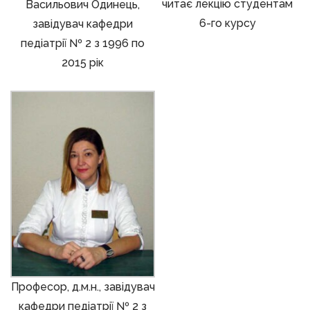
читає лекцію студентам
Васильович Одинець,
6-го курсу
завідувач кафедри
педіатрії № 2 з 1996 по
2015 рік
Професор, д.м.н., завідувач
кафедри педіатрії № 2 з