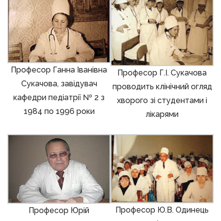
Професор Ганна Іванівна
Професор Г.І. Сукачова
Сукачова, завідувач
проводить клінічний огляд
кафедри педіатрії № 2 з
хворого зі студентами і
1984 по 1996 роки
лікарями
Професор Ю.В. Одинець
Професор Юрій