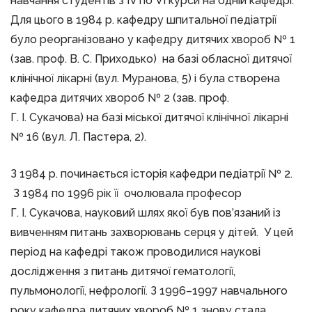
навчання студентів з IV по VI курси на одній кафедрі.
Для цього в 1984 р. кафедру шпитальної педіатрії
було реорганізовано у кафедру дитячих хвороб № 1
(зав. проф. В. С. Приходько) на базі обласної дитячої
клінічної лікарні (вул. Муранова, 5) і була створена
кафедра дитячих хвороб № 2 (зав. проф.
Г. І. Сукачова) на базі міської дитячої клінічної лікарні
№ 16 (вул. Л. Пастера, 2).
З 1984 р. починається історія кафедри педіатрії № 2.
З 1984 по 1996 рік її очолювала професор
Г. І. Сукачова, науковий шлях якої був пов’язаний із
вивченням питань захворювань серця у дітей. У цей
період на кафедрі також проводилися наукові
дослідження з питань дитячої гематології,
пульмонології, нефрології. З 1996–1997 навчального
року кафедра дитячих хвороб № 1 знову стала