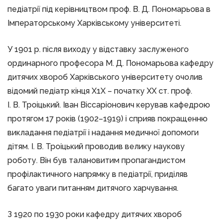
педіатрії під керівництвом проф. В. Д. Пономарьова в
Імператорському Харківському університеті.
У 1901 р. після виходу у відставку заслуженого
ординарного професора М. Д. Пономарьова кафедру
дитячих хвороб Харківського університету очолив
відомий педіатр кінця Х1Х – початку ХХ ст. проф.
І. В. Троіцький. Іван Віссаріонович керував кафедрою
протягом 17 років (1902–1919) і сприяв покращенню
викладання педіатрії і надання медичної допомоги
дітям. І. В. Троіцький проводив велику наукову
роботу. Він був талановитим пропагандистом
профілактичного напрямку в педіатрії, приділяв
багато уваги питанням дитячого харчування.
З 1920 по 1930 роки кафедру дитячих хвороб