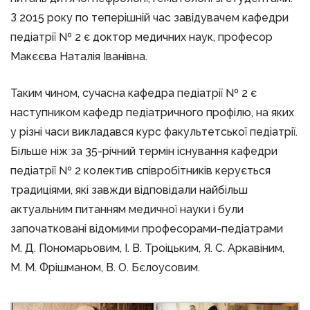
З 2015 року по теперішній час завідувачем кафедри
педіатрії № 2 є доктор медичних наук, професор
Макєєва Наталія Іванівна.
Таким чином, сучасна кафедра педіатрії № 2 є
наступником кафедр педіатричного профілю, на яких
у різні часи викладався курс факультетської педіатрії.
Більше ніж за 35-річний термін існування кафедри
педіатрії № 2 колектив співробітників керується
традиціями, які завжди відповідали найбільш
актуальним питанням медичної науки і були
започатковані відомими професорами-педіатрами
М. Д. Пономарьовим, І. В. Троіцьким, Я. С. Аркавіним,
М. М. Фрішманом, В. О. Бєлоусовим.