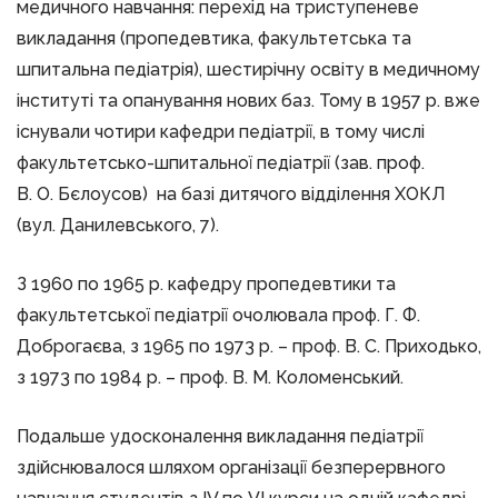
медичного навчання: перехід на триступеневе
викладання (пропедевтика, факультетська та
шпитальна педіатрія), шестирічну освіту в медичному
інституті та опанування нових баз. Тому в 1957 р. вже
існували чотири кафедри педіатрії, в тому числі
факультетсько-шпитальної педіатрії (зав. проф.
В. О. Бєлоусов) на базі дитячого відділення ХОКЛ
(вул. Данилевського, 7).
З 1960 по 1965 р. кафедру пропедевтики та
факультетської педіатрії очолювала проф. Г. Ф.
Доброгаєва, з 1965 по 1973 р. – проф. В. С. Приходько,
з 1973 по 1984 р. – проф. В. М. Коломенський.
Подальше удосконалення викладання педіатрії
здійснювалося шляхом організації безперервного