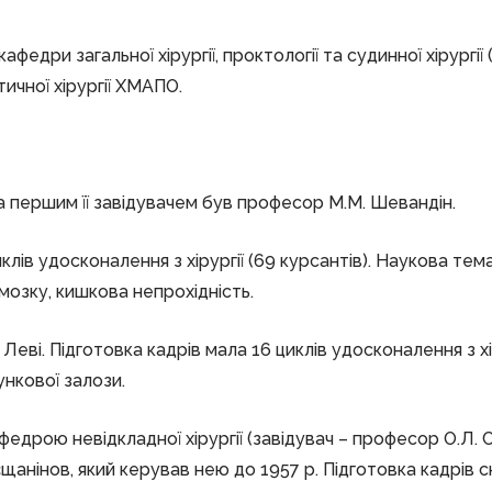
едри загальної хірургії, проктології та судинної хірургії
тичної хірургії ХМАПО.
а першим її завідувачем був професор М.М. Шевандін.
клів удосконалення з хірургії (69 курсантів). Наукова тем
 мозку, кишкова непрохідність.
еві. Підготовка кадрів мала 16 циклів удосконалення з хір
ункової залози.
афедрою невідкладної хірургії (завідувач – професор О.Л. 
щанінов, який керував нею до 1957 р. Підготовка кадрів ск