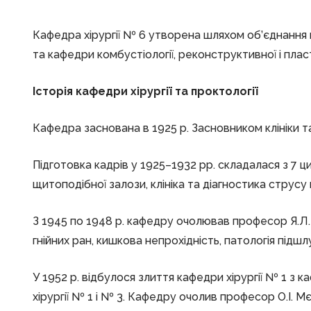
Кафедра хірургії № 6 утворена шляхом об’єднання каф
та кафедри комбустіології, реконструктивної і плас
Історія кафедри хірургії та проктології
Кафедра заснована в 1925 р. Засновником клініки т
Підготовка кадрів у 1925–1932 рр. складалася з 7 ци
щитоподібної залози, клініка та діагностика струсу
З 1945 по 1948 р. кафедру очолював професор Я.Л. Л
гнійних ран, кишкова непрохідність, патологія підшл
У 1952 р. відбулося злиття кафедри хірургії № 1 з к
хірургії № 1 і № 3. Кафедру очолив професор О.І. Мє