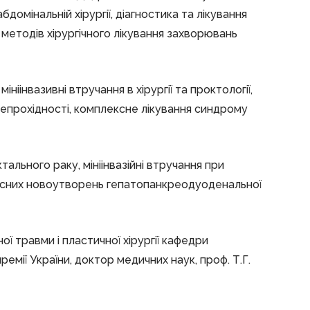
бдомінальній хірургії, діагностика та лікування
методів хірургічного лікування захворювань
інвазивні втручання в хірургії та проктології,
 непрохідності, комплексне лікування синдрому
тального раку, мініінвазійні втручання при
оякісних новоутворень гепатопанкреодуоденальної
ної травми і пластичної хірургії кафедри
емії України, доктор медичних наук, проф. Т.Г.