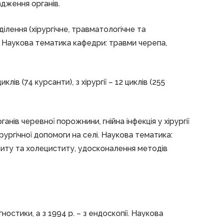
адження органів.
ілення (хірургічне, травматологічне та
ів ). Наукова тематика кафедри: травми черепа,
ів (74 курсанти), з хірургії – 12 циклів (255
нів черевної порожнини, гнійна інфекція у хірургії
 хірургічної допомоги на селі. Наукова тематика:
атиту та холециститу, удосконалення методів
гностики, а з 1994 р. – з ендоскопії. Наукова