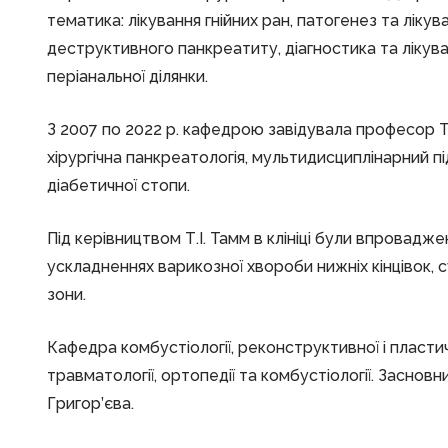
тематика: лікування гнійних ран, патогенез та лікув
деструктивного панкреатиту, діагностика та лікув
періанальної ділянки.
З 2007 по 2022 р. кафедрою завідувала професор Т.І
хірургічна панкреатологія, мультидисциплінарний пі
діабетичної стопи.
Під керівництвом Т.І. Тамм в клініці були впровадже
ускладненнях варикозної хвороби нижніх кінцівок, 
зони.
Кафедра комбустіології, реконструктивної і пластично
травматології, ортопедії та комбустіології. Заснов
Григор’єва.