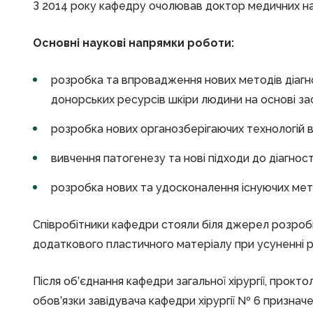
З 2014 року кафедру очолював доктор медичних нау
Основні наукові напрямки роботи:
розробка та впровадження нових методів діагнос
донорських ресурсів шкіри людини на основі за
розробка нових органозберігаючих технологій в 
вивчення патогенезу та нові підходи до діагнос
розробка нових та удосконалення існуючих мет
Співробітники кафедри стояли біля джерел розробк
додаткового пластичного матеріалу при усуненні ра
Після об’єднання кафедри загальної хірургії, проктол
обов’язки завідувача кафедри хірургії № 6 признач