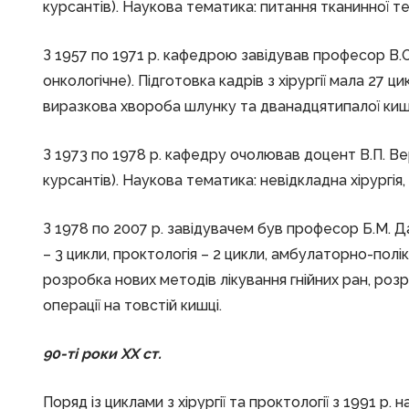
курсантів). Наукова тематика: питання тканинної те
З 1957 по 1971 р. кафедрою завідував професор В.О.
онкологічне). Підготовка кадрів з хірургії мала 27 ц
виразкова хвороба шлунку та дванадцятипалої кишки
З 1973 по 1978 р. кафедру очолював доцент В.П. Верби
курсантів). Наукова тематика: невідкладна хірургія,
З 1978 по 2007 р. завідувачем був професор Б.М. Да
– 3 цикли, проктологія – 2 цикли, амбулаторно-поліклі
розробка нових методів лікування гнійних ран, роз
операції на товстій кишці.
90-ті роки XX ст.
Поряд із циклами з хірургії та проктології з 1991 р. 