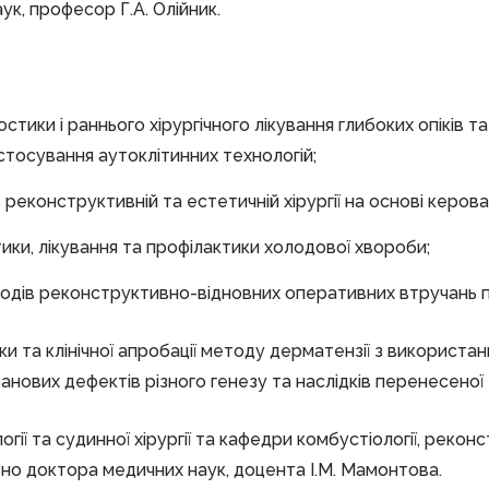
к, професор Г.А. Олійник.
тики і раннього хірургічного лікування глибоких опіків та
стосування аутоклітинних технологій;
реконструктивній та естетичній хірургії на основі керов
тики, лікування та профілактики холодової хвороби;
одів реконструктивно-відновних оперативних втручань пр
и та клінічної апробації методу дерматензії з використа
нових дефектів різного генезу та наслідків перенесеної 
огії та судинної хірургії та кафедри комбустіології, рекон
ено доктора медичних наук, доцента І.М. Мамонтова.