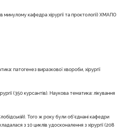
 (в минулому кафедра хірургії та проктології) ХМАПО
атика: патогенез виразкової хвороби, хірургії
ургії (350 курсантів). Наукова тематика: лікування
Слобідській). Того ж року були об’єднані кафедри
ладалася з 10 циклів удосконалення з хірургії (208