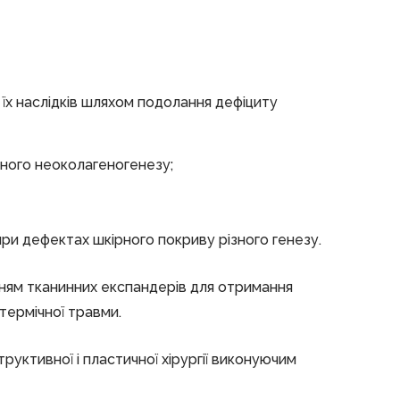
 їх наслідків шляхом подолання дефіциту
аного неоколагеногенезу;
и дефектах шкірного покриву різного генезу.
нням тканинних експандерів для отримання
термічної травми.
структивної і пластичної хірургії виконуючим