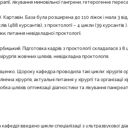
рапії, лікування мимовільної гангрени, гетерогенне перес
 Картавін. База була розширена до 110 ліжок і мала 3 відд
иклів (488 курсантів), з проктології – 4 цикли (39 курсант
, питання невідкладної проктології.
цький. Підготовка кадрів з проктології складалася з 8 цикл
 хірургія жовчних шляхів, невідкладна проктологія.
ценко. Щороку кафедра проводила такі цикли: хірургія орга
нічна хірургія, актуальні питання у хірургії та організації
робка шляхів оптимізації діагностики та лікування панкре
на кафедрі введено цикли спеціалізації з ультразвукової діа