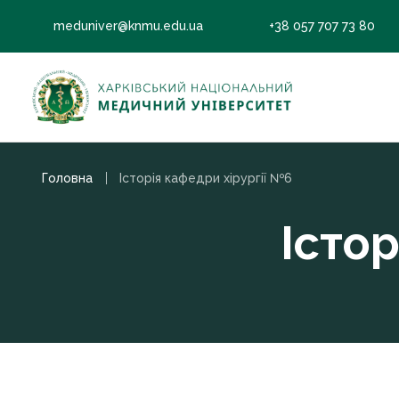
meduniver@knmu.edu.ua
+38 057 707 73 80
Головна
Історія кафедри хірургії №6
Істор