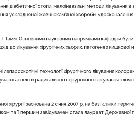
ання діабетичної стопи, малоінвазивні методи лікування в а
ання ускладненої жовчнокам’яної хвороби, удосконалення 
. Тамм. Основними науковими напрямками кафедри були міні
дхід до лікування хірургічних хворих, патогенез кишкової
ні лапароскопічні технології хірургічного лікування колорек
сучасні аспекти радикального хірургічного лікування зл
ї хірургії заснована 2 січня 2007 р. на базі клініки терміч
ником та її першим завідувачем стала лауреат Державної пр