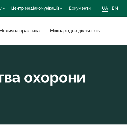
UA
EN
у
Центр медіакомунікацій
Документи
Медична практика
Міжнародна діяльність
тва охорони