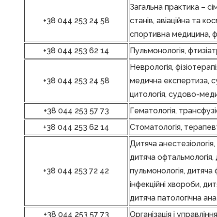
Загальна практика – с
+38 044 253 24 58
станів, авіаційна та к
спортивна медицина, ф
+38 044 253 62 14
Пульмонологія, фтизіатр
Неврологія, фізіотерап
+38 044 253 24 58
медична експертиза, с
цитологія, судово-меди
+38 044 253 57 73
Гематологія, трансфузі
+38 044 253 62 14
Стоматологія, терапевт
Дитяча анестезіологія, 
дитяча офтальмологія, 
+38 044 253 72 42
пульмонологія, дитяча ф
інфекційні хвороби, дит
дитяча патологічна ана
+38 044 253 57 73
Організація і управлін