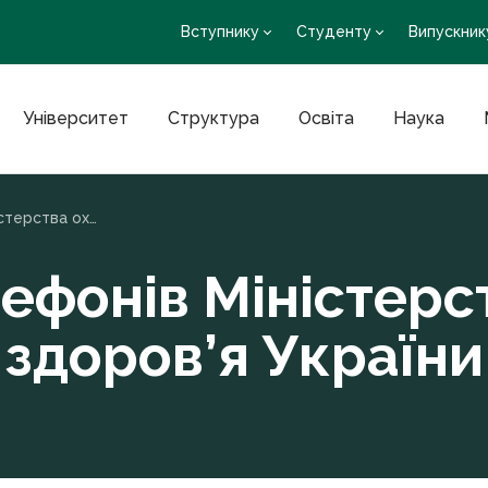
Вступнику
Студенту
Випускник
Університет
Структура
Освіта
Наука
Номера телефонів Міністерства охорони здоров’я України
ефонів Міністерс
здоров’я України