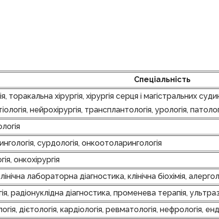
Спеціальність
ія, торакальна хірургія, хірургія серця і магістральних суди
ологія, нейрохірургія, трансплантологія, урологія, патоло
ологія
нгологія, сурдологія, онкоотоларингологія
гія, онкохірургія
нічна лабораторна діагностика, клінічна біохімія, алерголо
гія, радіонуклідна діагностика, променева терапія, ультра
гія, дієтологія, кардіологія, ревматологія, нефрологія, е