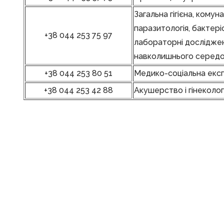
Загальна гігієна, комунал
паразитологія, бактері
+38 044 253 75 97
лабораторні досліджен
навколишнього середови
+38 044 253 80 51
Медико-соціальна екс
+38 044 253 42 88
Акушерство і гінеколог