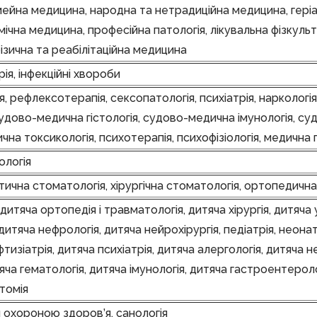
імейна медицина, народна та нетрадиційна медицина, гері
осмічна медицина, професійна патологія, лікувальна фізкуль
ізична та реабілітаційна медицина
ія, інфекційні хвороби
ія, рефлексотерапія, сексопатологія, психіатрія, нарколог
удово-медична гістологія, судово-медична імунологія, с
чна токсикологія, психотерапія, психофізіологія, медична 
ологія
ична стоматологія, хірургічна стоматологія, ортопедична
дитяча ортопедія і травматологія, дитяча хірургія, дитяча 
дитяча нефрологія, дитяча нейрохірургія, педіатрія, неона
тизіатрія, дитяча психіатрія, дитяча алергологія, дитяча 
яча гематологія, дитяча імунологія, дитяча гастроентероло
томія
ня охороною здоров’я, санологія