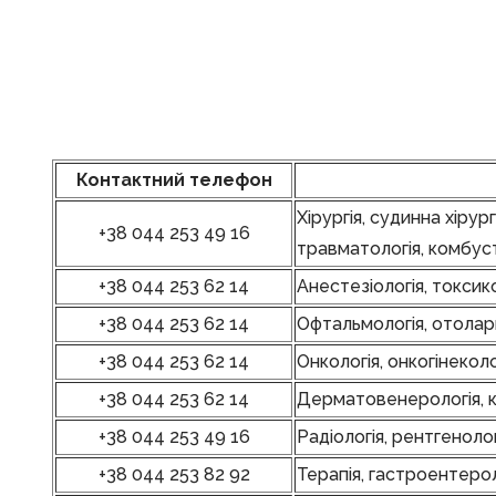
Контактний телефон
Хірургія, судинна хірург
+38 044 253 49 16
травматологія, комбусті
+38 044 253 62 14
Анестезіологія, токсик
+38 044 253 62 14
Офтальмологія, отолари
+38 044 253 62 14
Онкологія, онкогінеколо
+38 044 253 62 14
Дерматовенерологія, клі
+38 044 253 49 16
Радіологія, рентгеноло
+38 044 253 82 92
Терапія, гастроентероло