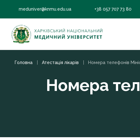
meduniver@knmu.edu.ua
+38 057 707 73 80
Головна
Атестація лікарів
Номера тел