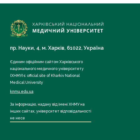
пр. Науки, 4, м. Харків, 61022, Україна
Єдиним офіційним сайтом Харківського
національного медичного університету
(ХНМУ) є official site of Kharkiv National
Medical University
knmu.edu.ua
За інформацію, надану від імені ХНМУ на
інших сайтах, університет відповідальності
не несе