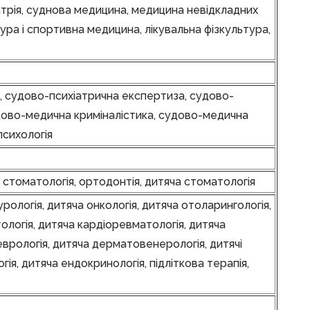
атрія, суднова медицина, медицина невідкладних
тура і спортивна медицина, лікувальна фізкультура,
ія, судово-психіатрична експертиза, судово-
удово-медична криміналістика, судово-медична
психологія
 стоматологія, ортодонтія, дитяча стоматологія
урологія, дитяча онкологія, дитяча отоларингологія,
тологія, дитяча кардіоревматологія, дитяча
неврологія, дитяча дерматовенерологія, дитячі
гія, дитяча ендокринологія, підліткова терапія,