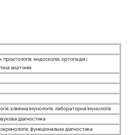
н, проктологія, ендоскопія, ортопедія і
гічна анатомія
гія, клінічна імунологія, лабораторна імунологія
звукова діагностика
ндокринологія, функціональна діагностика