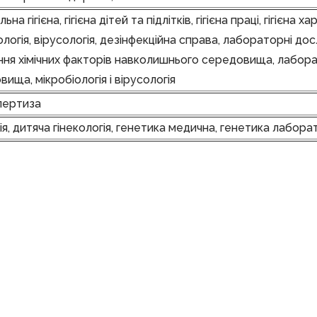
ьна гігієна, гігієна дітей та підлітків, гігієна праці, гігієна х
ологія, вірусологія, дезінфекційна справа, лабораторні 
ня хімічних факторів навколишнього середовища, лабора
ща, мікробіологія і вірусологія
пертиза
ія, дитяча гінекологія, генетика медична, генетика лабор