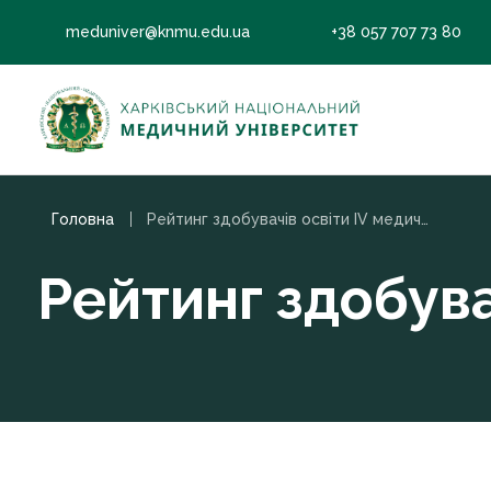
meduniver@knmu.edu.ua
+38 057 707 73 80
Головна
Рейтинг здобувачів освіти ІV медичний факультет
Рейтинг здобува