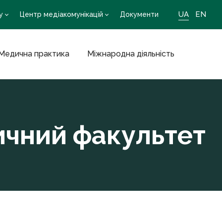
UA
EN
у
Центр медіакомунікацій
Документи
Медична практика
Міжнародна діяльність
дичний факультет