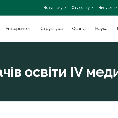
Вступнику
Студенту
Випускник
Університет
Структура
Освіта
Наука
чів освіти ІV ме