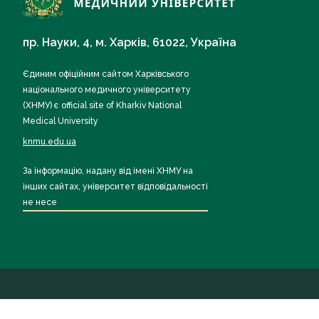
пр. Науки, 4, м. Харків, 61022, Україна
Єдиним офіційним сайтом Харківського
національного медичного університету
(ХНМУ) є official site of Kharkiv National
Medical University
knmu.edu.ua
За інформацію, надану від імені ХНМУ на
інших сайтах, університет відповідальності
не несе
Всі права захищені ХНМУ 2026