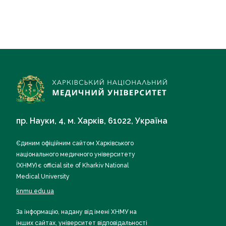
пр. Науки, 4, м. Харків, 61022, Україна
Єдиним офіційним сайтом Харківського
національного медичного університету
(ХНМУ) є official site of Kharkiv National
Medical University
knmu.edu.ua
За інформацію, надану від імені ХНМУ на
інших сайтах, університет відповідальності