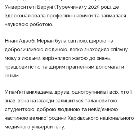
Університеті Беруні (Туреччина) у 2025 році, де
вдосконалювала професійні навички та займалася
науковою роботою.
Ннані Адаобі Меріан була світлою, щирою та
доброзичливою людиною, легко знаходила спільну
мову з людьми, вирізнялася жагою до знань,
працьовитістю та щирим прагненням допомагати
іншим.
У пам’яті викладачів, друзів, одногрупників і всіх, хто її
знав, вона назавжди залишиться талановитою
студенткою, доброю людиною та невід’ємною
частиною великої родини Харківського національного
медичного університету.