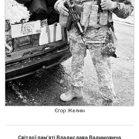
Єгор Желнін
Світлої пам’яті Владислава Вадимовича