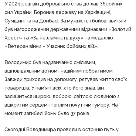
У 2024 році він добровільно став до лав Збройних
сил України. Боронив державу на Харківщині,
Сумщині та на Донбасі. За мужність і бойові звитяги
був нагороджений державними відзнаками «Золотий
Хрест» та «За незламність духу» та медаллю
«Ветеран війни – Учасник бойових дій».
Володимир був надзвичайно сміливим,
відповідальним воїном і надійним побратимом.
Завжди приходив на допомогу, рятував життя своїх
товаришів. У пам’яті всіх, хто його знав, він
залишиться щирою, доброю, світлою людиною з
відкритим серцем і теплим почуттям гумору. На
момент загибелі йому було 37 років.
Сьогодні Володимира провели в останню путь у