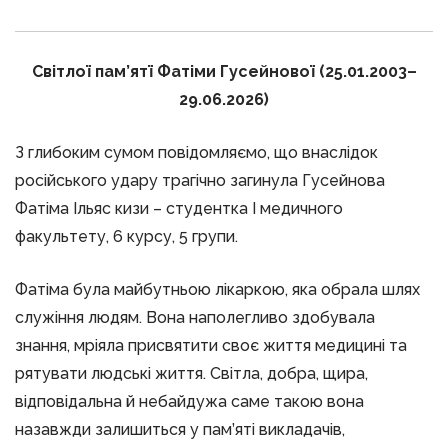
Світлої пам’ятї Фатіми Гусейнової (25.01.2003–
29.06.2026)
З глибоким сумом повідомляємо, що внаслідок
російського удару трагічно загинула Гусейнова
Фатіма Ільяс кизи – студентка І медичного
факультету, 6 курсу, 5 групи.
Фатіма була майбутньою лікаркою, яка обрала шлях
служіння людям. Вона наполегливо здобувала
знання, мріяла присвятити своє життя медицині та
рятувати людські життя. Світла, добра, щира,
відповідальна й небайдужа саме такою вона
назавжди залишиться у пам’яті викладачів,