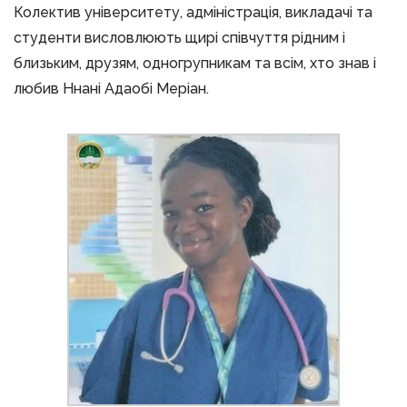
Колектив університету, адміністрація, викладачі та
студенти висловлюють щирі співчуття рідним і
близьким, друзям, одногрупникам та всім, хто знав і
любив Ннані Адаобі Меріан.