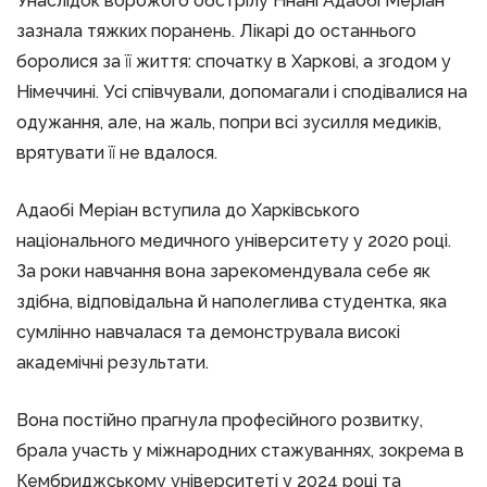
Унаслідок ворожого обстрілу Ннані Адаобі Меріан
зазнала тяжких поранень. Лікарі до останнього
боролися за її життя: спочатку в Харкові, а згодом у
Німеччині. Усі співчували, допомагали і сподівалися на
одужання, але, на жаль, попри всі зусилля медиків,
врятувати її не вдалося.
Адаобі Меріан вступила до Харківського
національного медичного університету у 2020 році.
За роки навчання вона зарекомендувала себе як
здібна, відповідальна й наполеглива студентка, яка
сумлінно навчалася та демонструвала високі
академічні результати.
Вона постійно прагнула професійного розвитку,
брала участь у міжнародних стажуваннях, зокрема в
Кембриджському університеті у 2024 році та