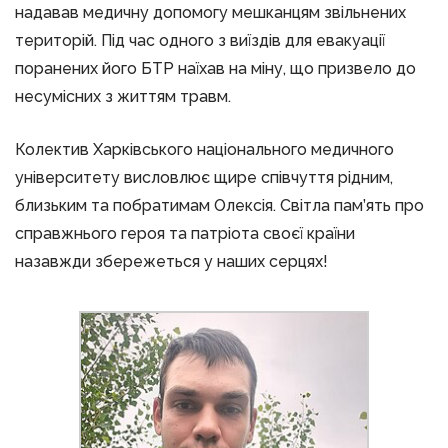
надавав медичну допомогу мешканцям звільнених
територій. Під час одного з виїздів для евакуації
поранених його БТР наїхав на міну, що призвело до
несумісних з життям травм.
Колектив Харківського національного медичного
університету висловлює щире співчуття рідним,
близьким та побратимам Олексія. Світла пам’ять про
справжнього героя та патріота своєї країни
назавжди збережеться у наших серцях!