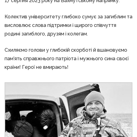
17 серпня 2023 року на Бахмутському напрямку.
Колектив університету глибоко сумує за загиблим та
висловлює слова підтримки і щирого співчуття
родині загиблого, друзям і колегам.
Схиляємо голови у глибокій скорботі й вшановуємо
пам’ять справжнього патріота і мужнього сина своєї
країни! Герої не вмирають!