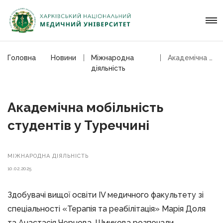
Головна
Новини
Мiжнародна
Академічна мобільність студентів у Туреччині
дiяльнiсть
Академічна мобільність
студентів у Туреччині
МIЖНАРОДНА ДIЯЛЬНIСТЬ
10.02.2025
Здобувачі вищої освіти IV медичного факультету зі
спеціальності «Терапія та реабілітація» Марія Доля
та Анастасія Чернова-Шмикова розпочали